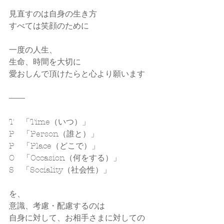
見直すのは自身の生き方
すべては笑顔のために
一度の人生、
生命、時間を大切に
愛おしんで頂けたらと心より願います
--------
T　「Time（いつ）」
P　「Person（誰と）」
P　「Place（どこで）」
O　「Occasion（何をする）」
S　「Sociality（社会性）」
を、
意識、考慮・配慮するのは
自身に対して、お相手さまに対しての