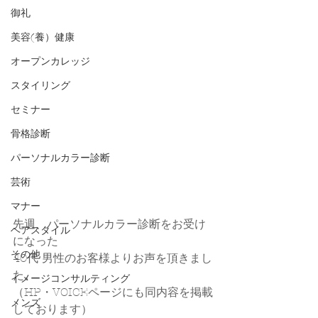
御礼
美容(養）健康
オープンカレッジ
スタイリング
セミナー
骨格診断
パーソナルカラー診断
芸術
マナー
先週、パーソナルカラー診断をお受け
ヘアスタイル
になった
その他
40代 男性のお客様よりお声を頂きまし
た。
イメージコンサルティング
（HP・VOICEページにも同内容を掲載
メンズ
しております）