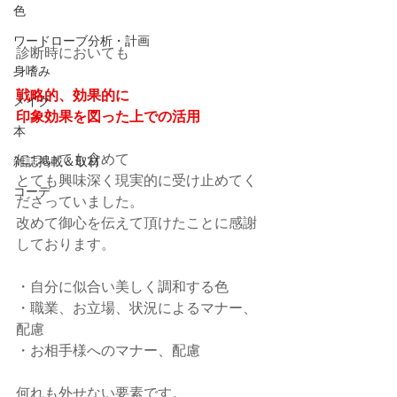
色
ワードローブ分析・計画
診断時においても
身嗜み
戦略的、効果的に
メイク
印象効果を図った上での活用
本
についても含めて
雑誌掲載＆取材
とても興味深く現実的に受け止めてく
コーデ
ださっていました。
改めて御心を伝えて頂けたことに感謝
しております。
・自分に似合い美しく調和する色
・職業、お立場、状況によるマナー、
配慮
・お相手様へのマナー、配慮
何れも外せない要素です。