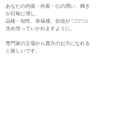
あなたの内面・外面・心の潤い、輝き
が日毎に増し、
品格・知性、幸福感、自信が TPPOS 
含め培っていかれますように。
専門家の立場から貴方のお力になれる
と嬉しいです。
callands colorcoordination  大藪ゆう
子
☑ 
HP
☑ 
Instagram
☑ 
ameblo