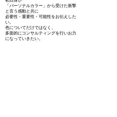
私自身が
「パーソナルカラー」から受けた衝撃
と言う感動と共に
必要性・重要性・可能性をお伝えした
い。
色についてだけではなく、
多面的にコンサルティングを行い
お力
になっていきたい。
ひとりでも多く
「あなたの魅力を引き上げ素敵に、魅
力的になって欲しい」
「あなたが未だ知らないアナタの可能
性・世界を広げて欲しい」
との想いから
スクール卒業後、2003年以後
『素敵な美しさを育む おてつだい』 を
コンセプトに
身嗜み戦略、
パーソナルカラー、
パーソナルスタイリング、