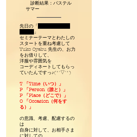
診断結果：パステル
サマー
先日の「
想いを実現する
aroma
」
セミナーテーマとわたしの
スタートを重ね考慮して
Yuko Oyabu 先生の、お力
をお借りして、
洋服や雰囲気を
コーディネートしてもらっ
ていたんですっ♪(*'▽'*)
T 「Time（いつ）」
P 「Person（誰と）」
P 「Place（どこで）」
O 「Occasion（何をす
る）」
の意識、考慮、配慮するの
は
自身に対して、お相手さま
に対しての