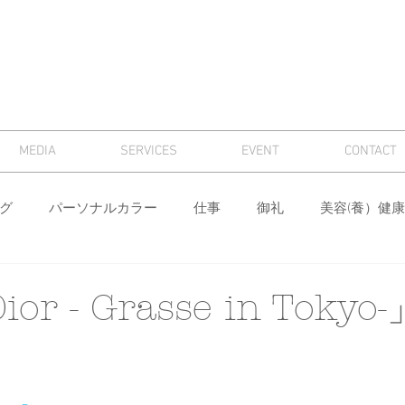
MEDIA
SERVICES
EVENT
CONTACT
グ
パーソナルカラー
仕事
御礼
美容(養）健康
骨格診断
パーソナルカラー診断
芸術
マナー
ior - Grasse in Toky
ィング
メンズ
色
ワードローブ分析・計画
身