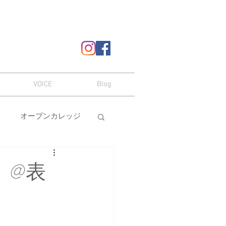
VOICE
Blog
オープンカレッジ
ヘアスタイル
o-」@表
嗜み
メイク
本