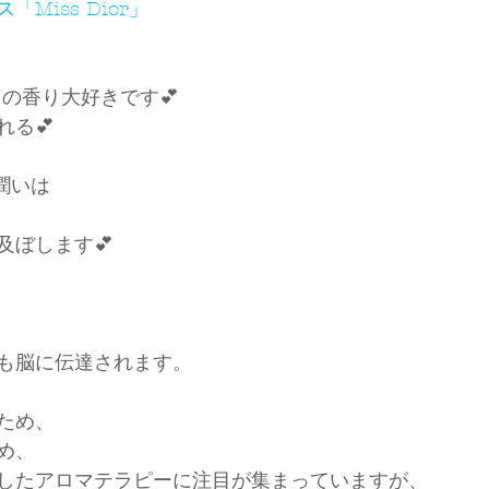
Miss Dior」
の香り大好きです💕
れる💕
潤いは
及ぼします💕
も脳に伝達されます。
ため、
め、
したアロマテラピーに注目が集まっていますが、