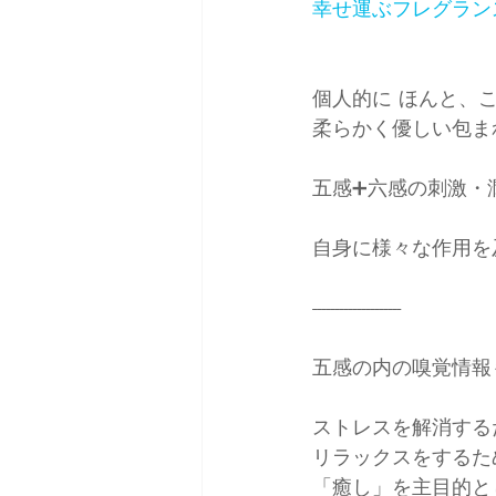
幸せ運ぶフレグランス「
雑誌掲載＆取材
コーデ
個人的に ほんと、こ
柔らかく優しい包ま
五感➕六感の刺激・
自身に様々な作用を
--------------------
五感の内の嗅覚情報
ストレスを解消する
リラックスをするた
「癒し」を主目的と