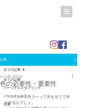
記事
全ての記事
2016年1月25日
全ての記事
色の必要性・重要性
パーソナルスタイリング
パーソナルカラー
「パーソナルカラーって布を当てて何
かするんでしょ」
仕事