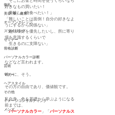
「そこにお金と時間を使うくらいなら
御礼
好きなもの買いたい！
　美味しい物食べたい！」
美容(養）健康
「難しいことは面倒！自分の好きなよ
オープンカレッジ
うにするから関係ない」
スタイリング
「趣味嗜好を優先したいし、所に寄り
場を意識するくらいで
セミナー
　生きるのに支障ない」
骨格診断
　　・
　　・
パーソナルカラー診断
などなど言われます。
芸術
確かに、そう。
マナー
ヘアスタイル
その方の自由であり、価値観です。
その他
私自身、色を基礎から学ぶようになる
イメージコンサルティング
前までは、
メンズ
「
パーソナルカラー
」「
パーソナルス