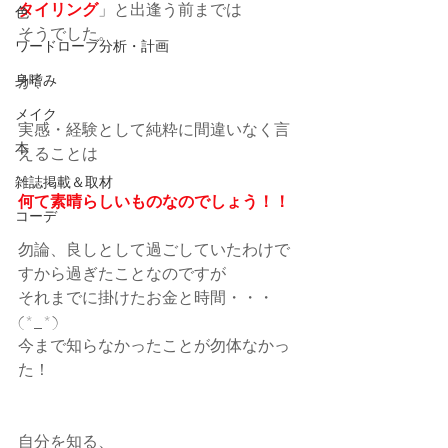
タイリング
」と出逢う前までは
色
そうでした。
ワードローブ分析・計画
身嗜み
が、
メイク
実感・経験として純粋に間違いなく言
本
えることは
雑誌掲載＆取材
何て素晴らしいものなのでしょう！！
コーデ
勿論、良しとして過ごしていたわけで
すから過ぎたことなのですが
それまでに掛けたお金と時間・・・
(*_*)
今まで知らなかったことが勿体なかっ
た！
自分を知る、