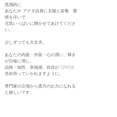
意識的に
あなたが アナタ自身に太陽と栄養、愛
情を注いで
元気いっぱいに輝かせてあげてくださ
い。
少しずつでも大丈夫。
あなたの内面・外面・心の潤い、輝き
が日毎に増し、
品格・知性、幸福感、自信が TPPOS 
含め培っていかれますように。
専門家の立場から貴方のお力になれる
と嬉しいです。
callands colorcoordination  大藪ゆう