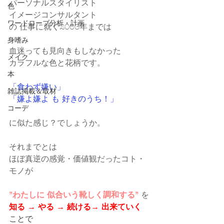
パーソナルスタイリスト
色
イメージコンサルタント
ワードローブ分析・計画
の 仕事に就く2003年までは
身嗜み
血迷っても見向きもしなかった
メイク
カラフルな色と花柄です。
本
「食わず嫌い」
雑誌掲載＆取材
「嫌よ嫌よ も 好きのうち！」
コーデ
に似た感じ？でしょうか。
それまでとは
ほぼ真逆の感覚・価値観だったコト・
モノが
”わたしに 似合いう靴しく調和する”
 を
知る → やる → 続ける→ 出来ていく
ことで