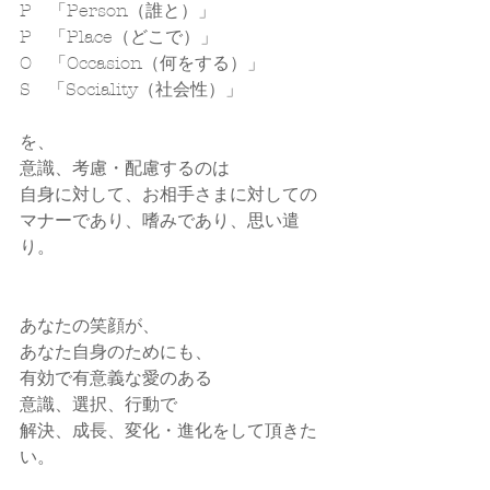
P　「Person（誰と）」
P　「Place（どこで）」
O　「Occasion（何をする）」
S　「Sociality（社会性）」
を、
意識、考慮・配慮するのは
自身に対して、お相手さまに対しての
マナーであり、嗜みであり、思い遣
り。
あなたの笑顔が、
あなた自身のためにも、
有効で有意義な愛のある
意識、選択、行動で
解決、成長、変化・進化をして頂きた
い。