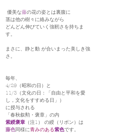
 優美な
藤
の花の姿とは裏腹に
茎は他の樹々に絡みながら
どんどん伸びていく強靭さを持ちま
す。
まさに、静と動 が合いまった美しき強
さ。
毎年、
4/29（昭和の日）と
11/3（文化の日：「自由と平和を愛
し，文化をすすめる日」）
に授与される
「春秋叙勲・褒章」の内
紫綬褒章
（注1） の綬（リボン）は
藤色
同様に
青みのある
紫色
です。