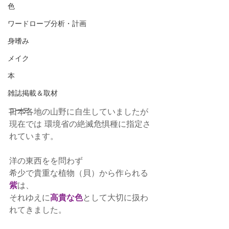
色
ワードローブ分析・計画
身嗜み
メイク
本
雑誌掲載＆取材
コーデ
日本各地の山野に自生していましたが
現在では 環境省の絶滅危惧種に指定さ
れています。
洋の東西をを問わず
希少で貴重な植物（貝）から作られる
紫
は、
それゆえに
高貴な色
として大切に扱わ
れてきました。