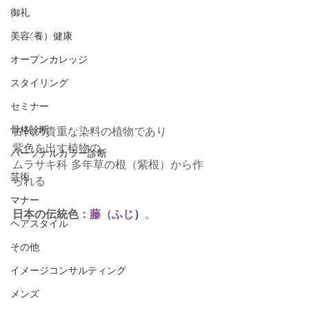
御礼
美容(養）健康
オープンカレッジ
スタイリング
セミナー
骨格診断
古代の貴重な染料の植物であり
紫色を出す植物の
パーソナルカラー診断
ムラサキ科 多年草の根（紫根）から作
芸術
られる
マナー
日本の伝統色​​​​​​​：
藤（ふじ
）
。
ヘアスタイル
その他
イメージコンサルティング
メンズ