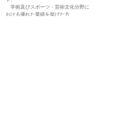
　学術及びスポーツ・芸術文化分野に
おける優れた業績を挙げた方
※内閣府ＨＰ 褒章の種類及び授与対象
日本の勲章・褒章
褒章の種類及び授与対象
-----
T　「Time （いつ）」
P　「Person （誰と）」
P　「Place （どこで）」
O　「Occasion （何をする）」
S　「Sociality （社会性）」
を、
意識、考慮・配慮ある
色使い、装い、メイクは
自身に対して、お相手さまに対しての