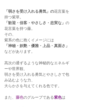
「弱さを受け入れる勇気」の
花言葉を
持つ紫草。
「歓迎・佳客・やさしさ・忠実な」
の
花言葉を持つ藤。
その、
紫系の色に抱くイメージには
「神秘・妖艶・優雅・上品・真面さ」
などがあります。
高次の通ずるような神秘的なエネルギ
ーや世界観、
弱さを受け入れる勇気とやさしさで包
み込むような力、
大らかさを与えてくれる色です。
また、
藤色
のグループである
紫色
は