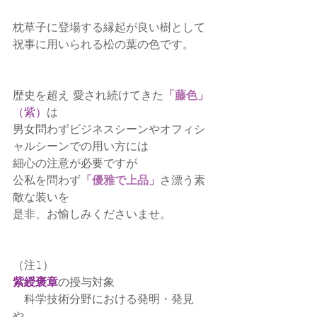
枕草子に登場する縁起が良い樹として
祝事に用いられる松の葉の色です。
歴史を超え 愛され続けてきた
「藤色」
（紫）
は
男女問わずビジネスシーンやオフィシ
ャルシーンでの用い方には
細心の注意が必要ですが
公私を問わず
「優雅で上品」
さ漂う素
敵な装いを
是非、お愉しみくださいませ。
（注1）
紫綬褒章
の授与対象
　科学技術分野における発明・発見
や、