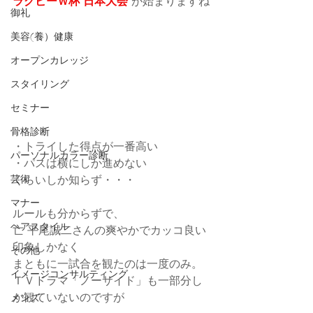
ラグビーＷ杯 日本大会 
が始まりますね
御礼
美容(養）健康
オープンカレッジ
スタイリング
セミナー
骨格診断
・トライした得点が一番高い
パーソナルカラー診断
・パスは横にしか進めない
くらいしか知らず・・・
芸術
マナー
ルールも分からずで、
ヘアスタイル
亡 平尾誠二さんの爽やかでカッコ良い
印象しかなく
その他
まともに一試合を観たのは一度のみ。
イメージコンサルティング
ＴＶドラマ「ノーサイド」も一部分し
か観ていないのですが
メンズ