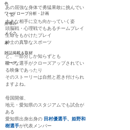
色
あの屈強な身体で勇猛果敢に挑んでい
ワードローブ分析・計画
く姿
大きな相手に立ち向かっていく姿
身嗜み
頭脳戦・心理戦でもあるチームプレイ
メイク
生命をもかけたプレイ
紳士の真摯なスポーツ
本
雑誌掲載＆取材
と、一部分しか知らずとも
様々な選手がクローズアップされてい
コーデ
る映像であったり
そのストーリーは自然と惹き付けられ
ますよね。
母国開催、
地元・愛知県のスタジアムでも試合が
ある
愛知県出身出身の 
田村優選手、姫野和
樹選手
が代表メンバー