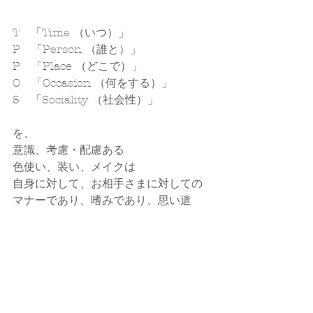
T　「Time （いつ）」
P　「Person （誰と）」
P　「Place （どこで）」
O　「Occasion （何をする）」
S　「Sociality （社会性）」
を、
意識、考慮・配慮ある
色使い、装い、メイクは
自身に対して、お相手さまに対しての
マナーであり、嗜みであり、思い遣
り。
あなたの笑顔が、
あなた自身のためにも、
有効で有意義な愛のある