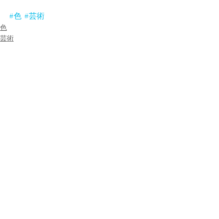
#色
#芸術
色
芸術
すべて表示
最新記事