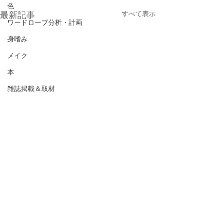
色
すべて表示
最新記事
ワードローブ分析・計画
身嗜み
メイク
本
雑誌掲載＆取材
コーデ
コメント