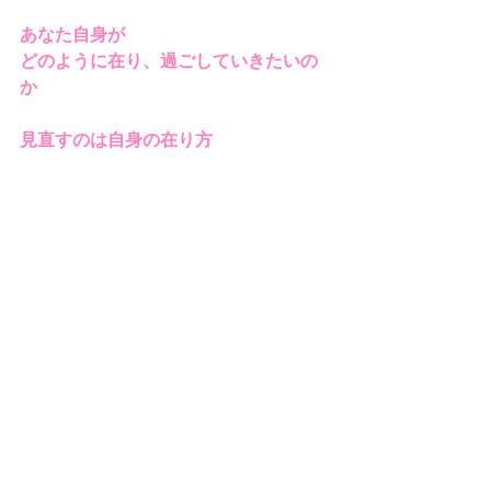
あなた自身が
どのように在り、過ごしていきたいの
か
見直すのは自身の在り方
すべては笑顔のために
一度の人生、
生命、時間を大切に愛おしんで頂けた
らと願います。
--------
T　「Time（いつ）」
P　「Person（誰と）」
P　「Place（どこで）」
O　「Occasion（何をする）」