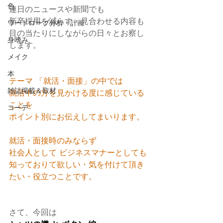
色
連日のニュースや新聞でも
新卒採用を減らす・見合わせる内容も
ワードローブ分析・計画
目の当たりにしながらの日々とお察し
身嗜み
します。
メイク
本
テーマ 「就活・面接」の中では
雑誌掲載＆取材
就活中の方を見かける度に感じている
ことを
コーデ
ポイント別にお伝えしてまいります。
就活・面接時のみならず
社会人として ビジネスマナーとしても
知っておりて欲しい・気を付けて頂き
たい・役立つことです。
さて、今回は