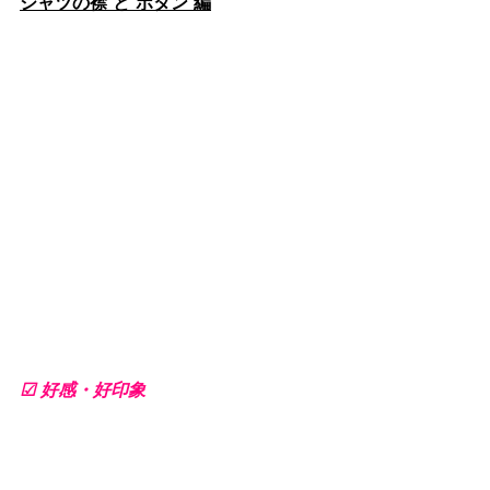
シャツの襟 と ボタン 編
☑ 好感・好印象