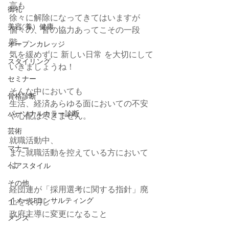
言も
御礼
徐々に解除になってきてはいますが
美容(養）健康
個々の、皆の協力あってこその一段
階。
オープンカレッジ
気を緩めずに 新しい日常 を大切にして
スタイリング
いきましょうね！
セミナー
そんな中においても
骨格診断
生活、経済あらゆる面においての不安
パーソナルカラー診断
や心配は尽きません。
芸術
就職活動中、
マナー
また就職活動を控えている方において
は
ヘアスタイル
その他
経団連が「採用選考に関する指針」廃
イメージコンサルティング
止を表明し
政府主導に変更になること
メンズ