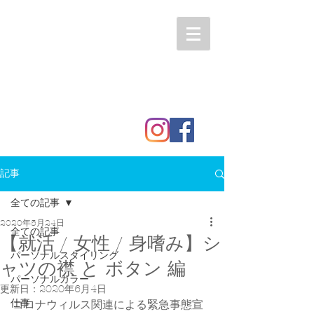
記事
全ての記事
2020年5月24日
全ての記事
【就活 / 女性 / 身嗜み】シ
パーソナルスタイリング
ャツの襟 と ボタン 編
パーソナルカラー
更新日：
2020年6月4日
仕事
コロナウィルス関連による緊急事態宣