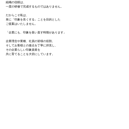
組織の信頼は、
一度の研修で完成するものではありません。
だからこそ私は、
単に「印象を良くする」ことを目的とした
ご提案はいたしません。
「企業にも、印象を装い直す時期があります」
企業理念や業種、社員の皆様の役割、
そしてお客様との接点を丁寧に拝見し、
その企業らしい印象資産を
共に育てることを大切にしています。
研修を実施することが目的ではなく、
社員一人ひとりが企業の価値を自然に体現し、
お客様との信頼関係が積み重なっていくこと。
その未来を見据えながら、
日々の積み重ねの中で育まれ、
やがて企業の文化となっていくものです。
だからこそ私は、
一社一社の理念や想いに寄り添いながら、
その企業らしい印象資産を共に育ててまいります。
【法人向け 印象資産研修
料金・期間】