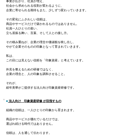
事業が広がり、社員が増え、
社会から求められる役割が変わるように、
企業に寄せられる期待もまた、少しずつ変わっていきます。
その変化にふさわしい信頼は、
商品やサービスだけで築かれるものではありません。
社員一人ひとりの装い、
立ち居振る舞い、言葉、そして人との接し方。
その積み重ねが、企業の理念や価値観を映し出し、
やがて企業そのものの印象となって育まれていきます。
私は、
この目には見えない信頼を「印象資産」と考えています。
外見を整えるための研修ではなく、
企業の理念と、人の印象を調和させること。
それが、
経年美華がご提供する法人向け印象資産研修です。
■
法人向け 印象資産研修 が目指すもの
組織の信頼は、一人ひとりの印象から育まれます。
商品やサービスが優れているだけでは、
選ばれ続ける時代ではありません。
信頼は、人を通して伝わります。