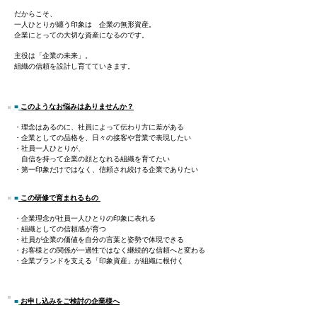
だからこそ、
一人ひとりが纏う印象は
企業の無形資産。
企業にとっての大切な資産になるのです。
​主役は「企業の未来」。
​組織の信頼を設計し育てていきます。
​​​​​■
このようなお悩みはありませんか？
・理念はあるのに、社員によって伝わり方に差がある
・企業としての品格を、日々の接客や営業で表現したい
・社員一人ひとりが、
自信を持って企業の顔となれる組織を育てたい
・第一印象だけではなく、信頼され続ける企業でありたい
■
この研修で育まれるもの
・企業理念が社員一人ひとりの印象に表れる
・組織としての信頼感が育つ
・社員が企業の価値を自分の言葉と姿勢で体現できる
・お客様との関係が一過性ではなく継続的な信頼へと変わる
・企業ブランドを支える「印象資産」が組織に根付く
■
お申し込みをご検討の企業様へ