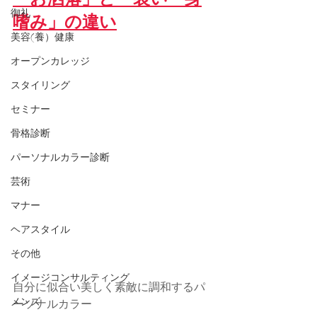
「お洒落」と「装い・身
御礼
嗜み」の違い
美容(養）健康
オープンカレッジ
スタイリング
セミナー
骨格診断
パーソナルカラー診断
芸術
マナー
ヘアスタイル
その他
イメージコンサルティング
自分に似合い美しく素敵に調和するパ
メンズ
ーソナルカラー