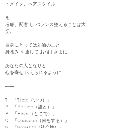
・メイク、ヘアスタイル 
を
考慮、配慮 し バランス整えることは大
切。
自身にとっては勿論のこと
身嗜み を通して お相手さまに
あなたの人となりと
心を寄せ 伝えられるように
--------
T　「Time（いつ）」
P　「Person（誰と）」
P　「Place（どこで）」
O　「Occasion（何をする）」
S　「Sociality（社会性）」