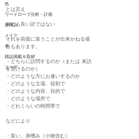
色
とは言え
ワードローブ分析・計画
何でも良い訳ではない
身嗜み
メイク
それを前面に装うことが出来かねる場
本
合もあります。
雑誌掲載＆取材
・どちらに訪問するのか（または 来訪
コーデ
を受けるのか）
・どのような方にお逢いするのか
・どのような立場、役割で
・どのような内容、目的で
・どのような場所で
・どれくらいの時間帯で
などにより
・装い、身嗜み（小物含む）