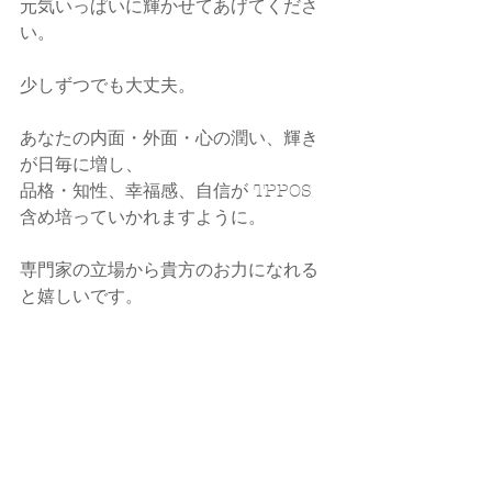
元気いっぱいに輝かせてあげてくださ
い。
少しずつでも大丈夫。
あなたの内面・外面・心の潤い、輝き
が日毎に増し、
品格・知性、幸福感、自信が TPPOS 
含め培っていかれますように。
専門家の立場から貴方のお力になれる
と嬉しいです。
callands colorcoordination  大藪ゆう
子
☑ 
HP
☑ 
Instagram