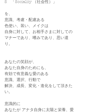
S　「Sociality （社会性）」
を、
意識、考慮・配慮ある
色使い、装い、メイクは
自身に対して、お相手さまに対しての
マナーであり、嗜みであり、思い遣
り。
あなたの笑顔が、
あなた自身のためにも、
有効で有意義な愛のある
意識、選択、行動で
解決、成長、変化・進化をして頂きた
い。
意識的に
あなたが アナタ自身に太陽と栄養、愛