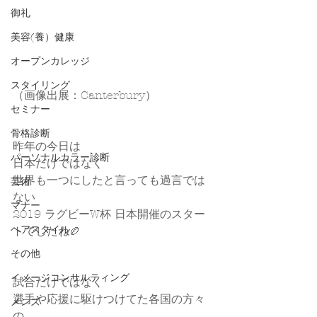
御礼
美容(養）健康
オープンカレッジ
スタイリング
（画像出展：Canterbury）
セミナー
骨格診断
昨年の今日は
パーソナルカラー診断
日本だけではなく
世界も一つにしたと言っても過言では
芸術
ない
マナー
2019 ラグビーW杯 日本開催のスター
ヘアスタイル
トでしたね🏉
その他
イメージコンサルティング
試合だけではなく
選手や応援に駆けつけてた各国の方々
メンズ
の