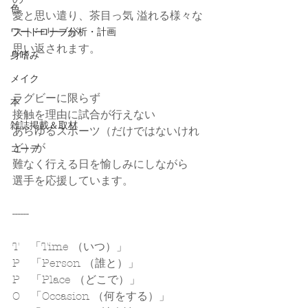
色
愛と思い遣り、茶目っ気 溢れる様々な
ストーリーが
ワードローブ分析・計画
思い返されます。
身嗜み
メイク
ラグビーに限らず
本
接触を理由に試合が行えない
雑誌掲載＆取材
あらゆるスポーツ（だけではないけれ
ど）が
コーデ
難なく行える日を愉しみにしながら
選手を応援しています。
------
T　「Time （いつ）」
P　「Person （誰と）」
P　「Place （どこで）」
O　「Occasion （何をする）」