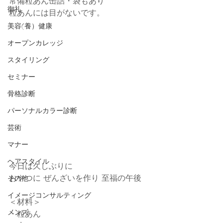
常備粒あん缶詰・袋もあり
御礼
粒あんには目がないです。
美容(養）健康
オープンカレッジ
スタイリング
セミナー
骨格診断
パーソナルカラー診断
芸術
マナー
ヘアスタイル
今日は久しぶりに
おやつに ぜんざいを作り 至福の午後
その他
イメージコンサルティング
＜材料＞
メンズ
・粒あん