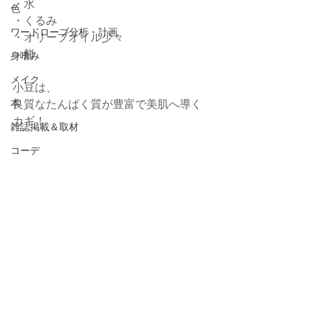
・水
色
・くるみ
ワードローブ分析・計画
・オリーブオイル少々
・餅
身嗜み
メイク
小豆は、
本
良質なたんぱく質が豊富で美肌へ導く
カギ！
雑誌掲載＆取材
コーデ