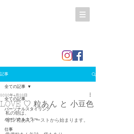
記事
全ての記事
2020年4月22日
全ての記事
LOVE ♡ 粒あん と 小豆色
パーソナルスタイリング
私の朝は、
パーソナルカラー
毎日 粒あんトーストから始まります。
仕事