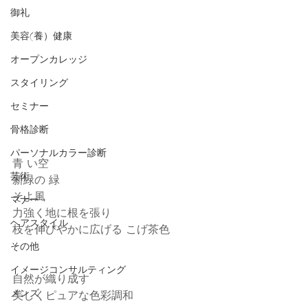
御礼
美容(養）健康
オープンカレッジ
スタイリング
セミナー
骨格診断
パーソナルカラー診断
青 い空
芸術
新緑の 緑
そよ風
マナー
力強く地に根を張り
ヘアスタイル
枝を伸びやかに広げる こげ茶色
その他
イメージコンサルティング
自然が織り成す
メンズ
美しくピュアな色彩調和