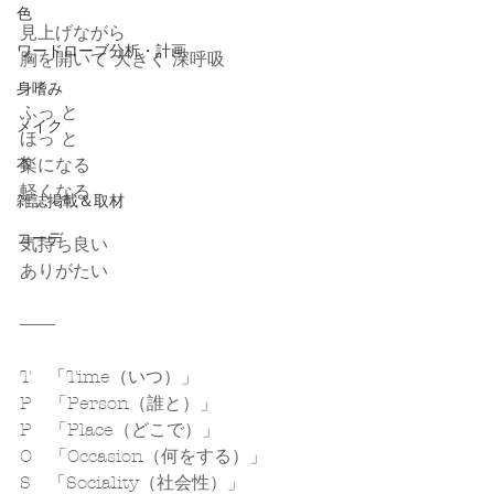
色
見上げながら
ワードローブ分析・計画
胸を開いて 大きく 深呼吸
身嗜み
ふっ と
メイク
ほっ と
本
楽になる
軽くなる
雑誌掲載＆取材
コーデ
気持ち良い
ありがたい
--------
T　「Time（いつ）」
P　「Person（誰と）」
P　「Place（どこで）」
O　「Occasion（何をする）」
S　「Sociality（社会性）」