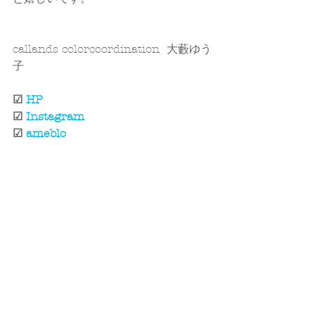
callands colorcoordination  大藪ゆう
子
☑ 
HP
☑ 
Instagram
☑ 
ameblo​
#御礼
すべて表示
最新記事