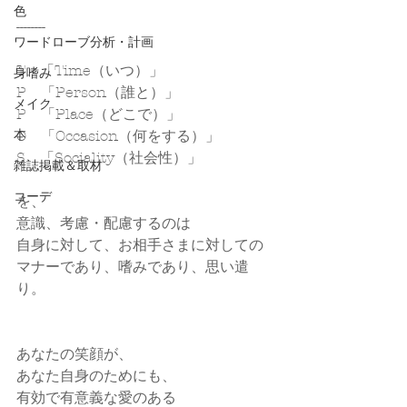
色
--------
ワードローブ分析・計画
T　「Time（いつ）」
身嗜み
P　「Person（誰と）」
メイク
P　「Place（どこで）」
O　「Occasion（何をする）」
本
S　「Sociality（社会性）」
雑誌掲載＆取材
コーデ
を、
意識、考慮・配慮するのは
自身に対して、お相手さまに対しての
マナーであり、嗜みであり、思い遣
り。
あなたの笑顔が、
あなた自身のためにも、
有効で有意義な愛のある