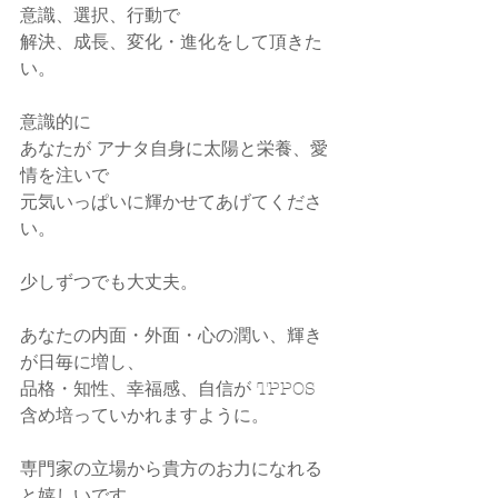
意識、選択、行動で
解決、成長、変化・進化をして頂きた
い。
意識的に
あなたが アナタ自身に太陽と栄養、愛
情を注いで
元気いっぱいに輝かせてあげてくださ
い。
少しずつでも大丈夫。
あなたの内面・外面・心の潤い、輝き
が日毎に増し、
品格・知性、幸福感、自信が TPPOS 
含め培っていかれますように。
専門家の立場から貴方のお力になれる
と嬉しいです。