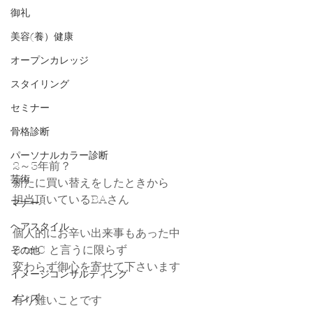
御礼
美容(養）健康
オープンカレッジ
スタイリング
セミナー
骨格診断
パーソナルカラー診断
2～3年前？
芸術
新たに買い替えをしたときから
担当頂いているBAさん
マナー
ヘアスタイル
個人的にお辛い出来事もあった中
B to C と言うに限らず
その他
変わらず御心を寄せて下さいます
イメージコンサルティング
メンズ
有り難いことです