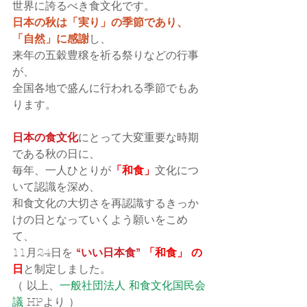
世界に誇るべき食文化です。
日本の秋は「実り」の季節であり、
「自然」に感謝
し、
来年の五穀豊穣を祈る祭りなどの行事
が、
全国各地で盛んに行われる季節でもあ
ります。
日本の食文化
にとって大変重要な時期
である秋の日に、
毎年、一人ひとりが
「和食」
文化につ
いて認識を深め、
和食文化の大切さを再認識するきっか
けの日となっていくよう願いをこめ
て、
11月24日を 
“いい日本食” 
「和食」 の
日
と制定しました。
（ 以上、
一般社団法人 和食文化国民会
議
 HPより ）