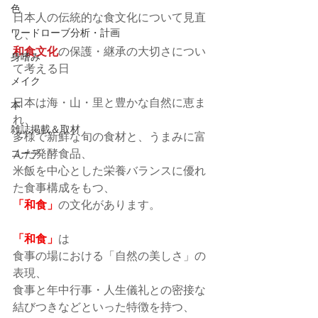
色
日本人の伝統的な食文化について見直
ワードローブ分析・計画
し、
和食文化
の保護・継承の大切さについ
身嗜み
て考える日
メイク
日本は海・山・里と豊かな自然に恵ま
本
れ、
雑誌掲載＆取材
多様で新鮮な旬の食材と、うまみに富
んだ発酵食品、
コーデ
米飯を中心とした栄養バランスに優れ
た食事構成をもつ、
「和食」
の文化があります。
「和食」
は
食事の場における「自然の美しさ」の
表現、
食事と年中行事・人生儀礼との密接な
結びつきなどといった特徴を持つ、