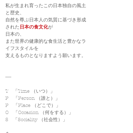
私が生まれ育ったこの日本独自の風土
と歴史、
自然を尊ぶ日本人の気質に基づき形成
された
日本の食文化
が
日本の、
また世界の健康的な食生活と豊かなラ
イフスタイルを
支えるものとなりますよう願います。
-----
T　「Time （いつ）」
P　「Person （誰と）」
P　「Place （どこで）」
O　「Occasion （何をする）」
S　「Sociality （社会性）」