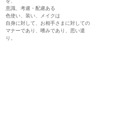
を、
意識、考慮・配慮ある
色使い、装い、メイクは
自身に対して、お相手さまに対しての
マナーであり、嗜みであり、思い遣
り。
あなたの笑顔が、
あなた自身のためにも、
有効で有意義な愛のある
意識、選択、行動で
解決、成長、変化・進化をして頂きた
い。
意識的に
あなたが アナタ自身に太陽と栄養、愛
情を注いで
元気いっぱいに輝かせてあげてくださ