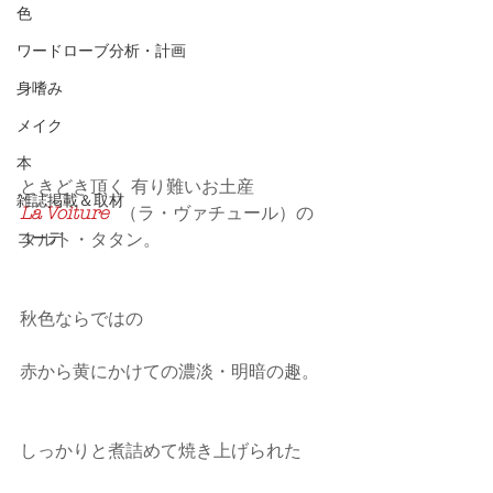
色
ワードローブ分析・計画
身嗜み
メイク
本
ときどき頂く 有り難いお土産
雑誌掲載＆取材
La Voiture
  （ラ・ヴァチュール）の 
コーデ
タルト・タタン。
秋色ならではの
赤から黄にかけての濃淡・明暗の趣。
しっかりと煮詰めて焼き上げられた