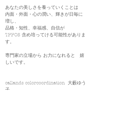
あなたの美しさを養っていくことは
内面・外面・心の潤い、輝きが日毎に
増し、
品格・知性、幸福感、自信が
TPPOS 含め培ってける可能性がありま
す。
専門家の立場から お力になれると　嬉
しいです。
callands colorcoordination  大藪ゆう
子
☑ 
HP
☑ 
Instagram
☑ 
ameblo​