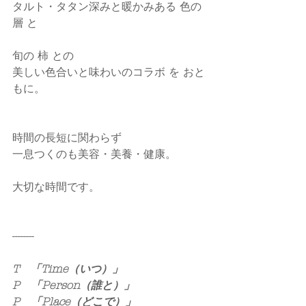
タルト・タタン深みと暖かみある 色の
層 と
旬の 柿 との
美しい色合いと味わいのコラボ を おと
もに。
時間の長短に関わらず
一息つくのも美容・美養・健康。
大切な時間です。
--------
T　「Time（いつ）」
P　「Person（誰と）」
P　「Place（どこで）」