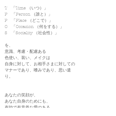
T　「Time （いつ）」
P　「Person （誰と）」
P　「Place （どこで）」
O　「Occasion （何をする）」
S　「Sociality （社会性）」
を、
意識、考慮・配慮ある
色使い、装い、メイクは
自身に対して、お相手さまに対しての
マナーであり、嗜みであり、思い遣
り。
あなたの笑顔が、
あなた自身のためにも、
有効で有意義な愛のある
意識、選択、行動で