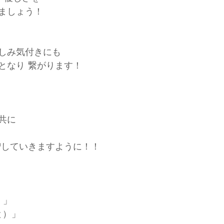
ましょう！
しみ気付きにも
となり 繋がります！
共に
増していきますように！！
）」
と）」