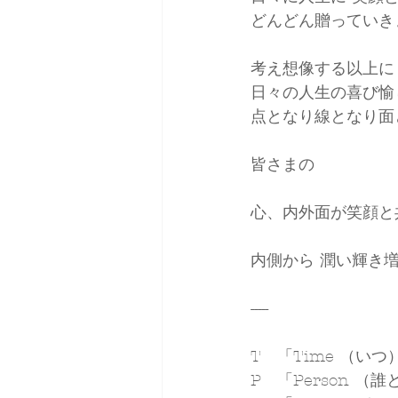
どんどん贈っていき
考え想像する以上に
日々の人生の喜び愉
点となり線となり面
皆さまの
心、内外面が笑顔と
内側から 潤い輝き
-----
T　「Time （いつ
P　「Person （誰