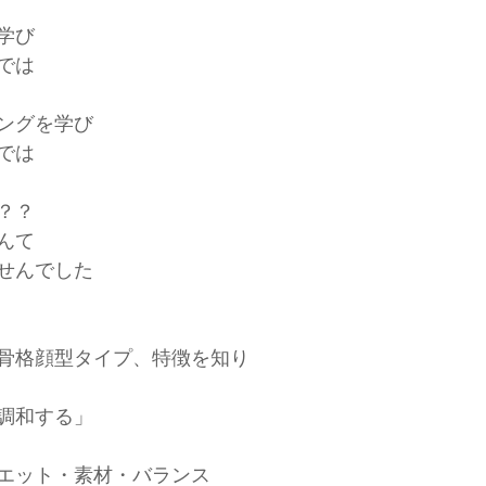
学び
では
ングを学び
では
？？
んて
せんでした
骨格顔型タイプ、特徴を知り
調和する」
エット・素材・バランス