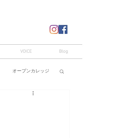
VOICE
Blog
オープンカレッジ
ヘアスタイル
嗜み
メイク
本