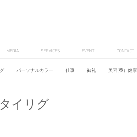
MEDIA
SERVICES
EVENT
CONTACT
グ
パーソナルカラー
仕事
御礼
美容(養）健康
骨格診断
パーソナルカラー診断
芸術
マナー
タイリグ
ィング
メンズ
色
ワードローブ分析・計画
身