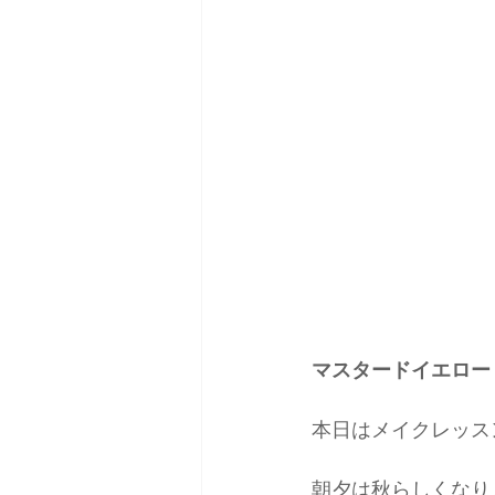
雑誌掲載＆取材
コーデ
マスタードイエロー 
本日はメイクレッス
朝夕は秋らしくなり