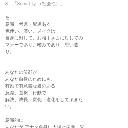
S　「Sociality （社会性）」
を、
意識、考慮・配慮ある
色使い、装い、メイクは
自身に対して、お相手さまに対しての
マナーであり、嗜みであり、思い遣
り。
あなたの笑顔が、
あなた自身のためにも、
有効で有意義な愛のある
意識、選択、行動で
解決、成長、変化・進化をして頂きた
い。
意識的に
あなたが アナタ自身に太陽と栄養、愛