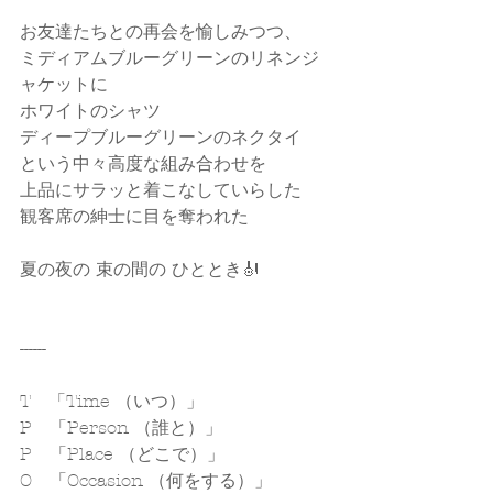
お友達たちとの再会を愉しみつつ、
ミディアムブルーグリーンのリネンジ
ャケットに
ホワイトのシャツ
ディープブルーグリーンのネクタイ
という中々高度な組み合わせを
上品にサラッと着こなしていらした
観客席の紳士に目を奪われた
夏の夜の 束の間の ひととき🎻
------
T　「Time （いつ）」
P　「Person （誰と）」
P　「Place （どこで）」
O　「Occasion （何をする）」