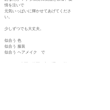
情を注いで
元気いっぱいに輝かせてあげてくださ
い。
少しずつでも大丈夫。
似合う 色
似合う 服装
似合う ヘアメイク　で
あなたの内面・外面・心の潤い、輝き
が日毎に増し、
品格・知性、幸福感、自信が
TPPOS 含め培っていかれますように。
専門家の立場から貴方のお力になれる
と嬉しいです。