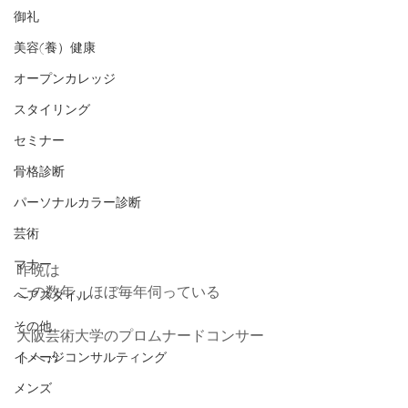
御礼
美容(養）健康
オープンカレッジ
スタイリング
セミナー
骨格診断
パーソナルカラー診断
芸術
マナー
昨晩は
この数年、ほぼ毎年伺っている
ヘアスタイル
その他
大阪芸術大学のプロムナードコンサー
トへ🎶
イメージコンサルティング
メンズ