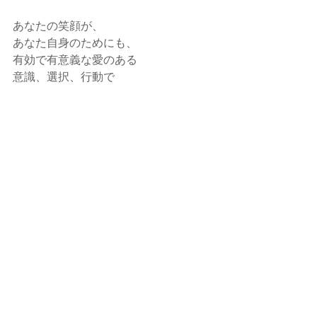
あなたの笑顔が、
あなた自身のためにも、
有効で有意義な愛のある
意識、選択、行動で
解決、成長、変化・進化をして頂きた
い。
意識的に
あなたが アナタ自身に太陽と栄養、愛
情を注いで
元気いっぱいに輝かせてあげてくださ
い。
少しずつでも大丈夫。
あなたの内面・外面・心の潤い、輝き
が日毎に増し、
品格・知性、幸福感、自信がTPPO含め