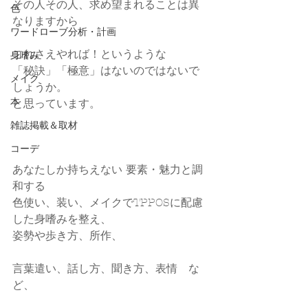
その人その人、求め望まれることは異
色
なりますから
ワードローブ分析・計画
これさえやれば！というような
身嗜み
「秘訣」「極意」はないのではないで
メイク
しょうか。
本
と思っています。
雑誌掲載＆取材
コーデ
あなたしか持ちえない 要素・魅力と調
和する
色使い、装い、メイクでTPPOSに配慮
した身嗜みを整え、
姿勢や歩き方、所作、
言葉遣い、話し方、聞き方、表情　な
ど、