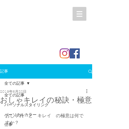
記事
全ての記事
2019年6月22日
全ての記事
おしゃキレイの秘訣・極意
パーソナルスタイリング
パーソナルカラー
おしゃれ　と　キレイ　の極意は何で
すか？
仕事