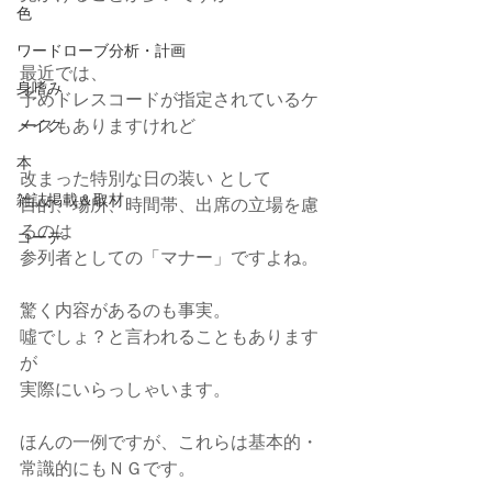
色
ワードローブ分析・計画
最近では、
身嗜み
予めドレスコードが指定されているケ
ースもありますけれど
メイク
本
改まった特別な日の装い として
雑誌掲載＆取材
目的、場所、時間帯、出席の立場を慮
るのは
コーデ
参列者としての「マナー」ですよね。
驚く内容があるのも事実。
噓でしょ？と言われることもあります
が
実際にいらっしゃいます。
ほんの一例ですが、これらは基本的・
常識的にもＮＧです。