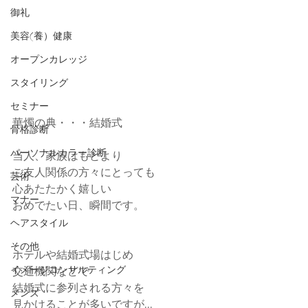
御礼
美容(養）健康
オープンカレッジ
スタイリング
セミナー
華燭の典・・・結婚式
骨格診断
パーソナルカラー診断
当人、家族はもとより
ご友人関係の方々にとっても
芸術
心あたたかく嬉しい
マナー
おめでたい日、瞬間です。 
ヘアスタイル
その他
ホテルや結婚式場はじめ
イメージコンサルティング
交通機関などで
結婚式に参列される方々を
メンズ
見かけることが多いですが...