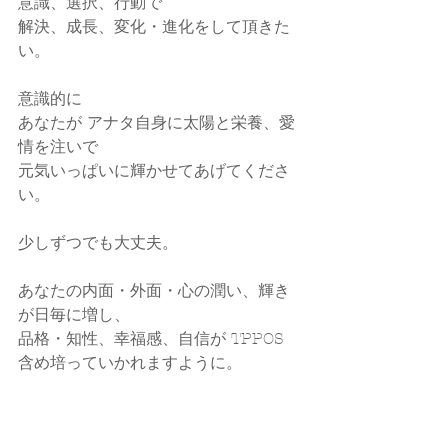
意識、選択、行動で
解決、成長、変化・進化をして頂きた
い。
意識的に
あなたが アナタ自身に太陽と栄養、愛
情を注いで
元気いっぱいに輝かせてあげてくださ
い。
少しずつでも大丈夫。
あなたの内面・外面・心の潤い、輝き
が日毎に増し、
品格・知性、幸福感、自信が TPPOS 
含め培っていかれますように。
専門家の立場から貴方のお力になれる
と嬉しいです。