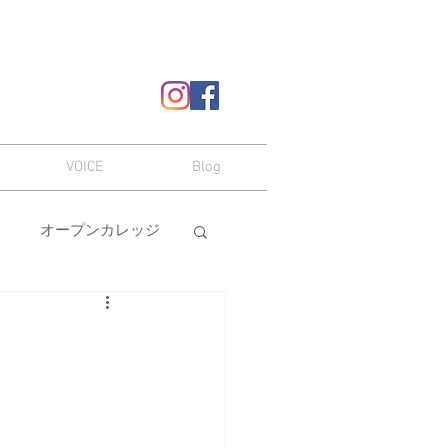
VOICE
Blog
オープンカレッジ
ヘアスタイル
嗜み
メイク
本