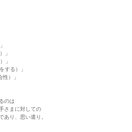
）」
と）」
で）」
（何をする）」
（社会性）」
るのは
手さまに対しての
であり、思い遣り。