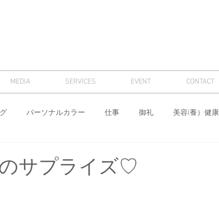
MEDIA
SERVICES
EVENT
CONTACT
グ
パーソナルカラー
仕事
御礼
美容(養）健康
骨格診断
パーソナルカラー診断
芸術
マナー
のサプライズ♡
ィング
メンズ
色
ワードローブ分析・計画
身