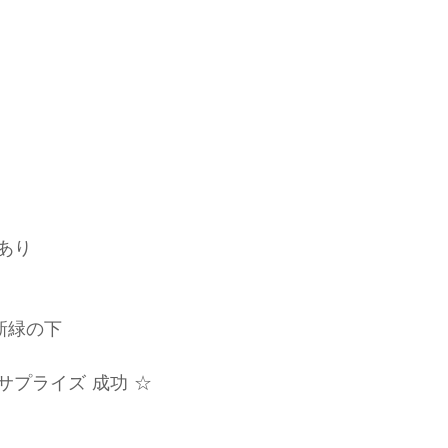
あり
新緑の下
のサプライズ 成功 ☆