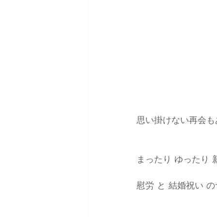
雑誌掲載＆取材
コーデ
思い掛けない再会も
まったり ゆったり 
慰労 と 結婚祝い 