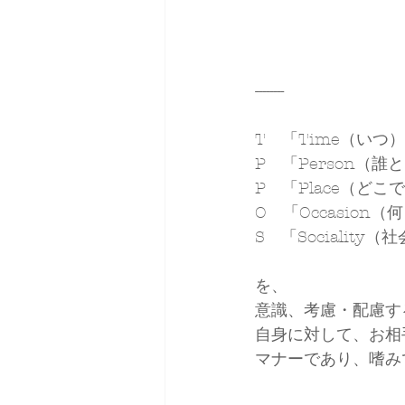
--------
T　「Time（いつ
P　「Person（誰
P　「Place（どこ
O　「Occasion
S　「Sociality
を、
意識、考慮・配慮す
自身に対して、お相
マナーであり、嗜み