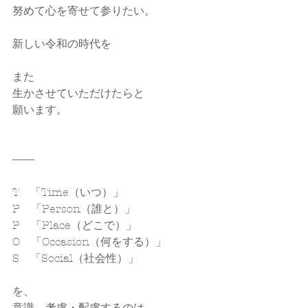
努めて心を寄せて参りたい。
新しい令和の時代を
また
生かさせていただけたらと
願います。
--------
T　「Time（いつ）」
P　「Person（誰と）」
P　「Place（どこで）」
O　「Occasion（何をする）」
S　「Social（社会性）」
を、
意識、考慮・配慮するのは