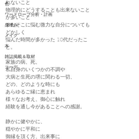
れないこと
色
物理的にどうすることも出来ないこと
ワードローブ分析・計画
が多いこと
またそこに悩む微力な自分についても
身嗜み
どかしく
メイク
悩んだ時間が多かった 10代だったこ
本
と。
雑誌掲載＆取材
家族の病、死、
コーデ
私自身のいくつかの不調や
大病と生死の堺に関わる一切、
どの、どのような時にも
あらゆるご縁に恵まれ
様々なお考え、御心に触れ
経験を通し今があることへの感謝。
静かに健やかに、
穏やかに平和に
御縁を頂く方、出来事に