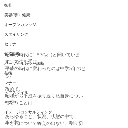
御礼
美容(養）健康
オープンカレッジ
スタイリング
セミナー
骨格診断
昭和の時代に1,830g（と聞いていま
す）で生を受け、
パーソナルカラー診断
平成の時代に変わったのは中学3年のと
芸術
き。
マナー
改めて、
ヘアスタイル
昭和から平成を振り返り私自身につい
て思うことは
その他
イメージコンサルティング
あらゆること、状況、状態の中で
メンズ
生と死について答えの出ない、割り切