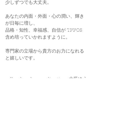
少しずつでも大丈夫。
あなたの内面・外面・心の潤い、輝き
が日毎に増し、
品格・知性、幸福感、自信が TPPOS 
含め培っていかれますように。
専門家の立場から貴方のお力になれる
と嬉しいです。
callands colorcoordination  大藪ゆう
子
☑ 
HP
☑ 
Instagram
☑ 
ameblo