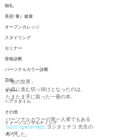
御礼
美容(養）健康
オープンカレッジ
スタイリング
セミナー
骨格診断
パーソナルカラー診断
芸術
「色の世界」
の道に進む切っ掛けとなったのは、
マナー
たまたま手に取った一冊の本。
ヘアスタイル
その他
パーソナルカラーの第一人者でもある
イメージコンサルティング
color spacewam 
ヨシタミチコ 先生の
メンズ
本でした。