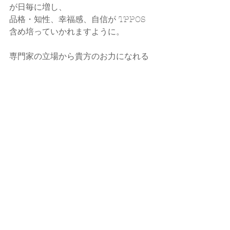
が日毎に増し、
品格・知性、幸福感、自信が TPPOS 
含め培っていかれますように。
専門家の立場から貴方のお力になれる
と嬉しいです。
callands colorcoordination  大藪ゆう
子
☑ 
HP
☑ 
Instagram
☑ 
ameblo
#色
#仕事
#御礼
色