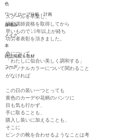
色
ワードローブ分析・計画
スクールを卒業し、
認定講師資格を取得してから
身嗜み
早いもので15年以上が経ち
メイク
功労者表彰を頂きました。
本
色について、
雑誌掲載＆取材
「わたしに似合い美しく調和する」
コーデ
パーソナルカラーについて関わること
がなければ
この日の装い一つとっても
黄色のカーデや花柄のパンツに
目も気も行かず、
手に取ることも、
購入し装いに加えることも、
そこに
ピンクの靴を合わせるようなことは考