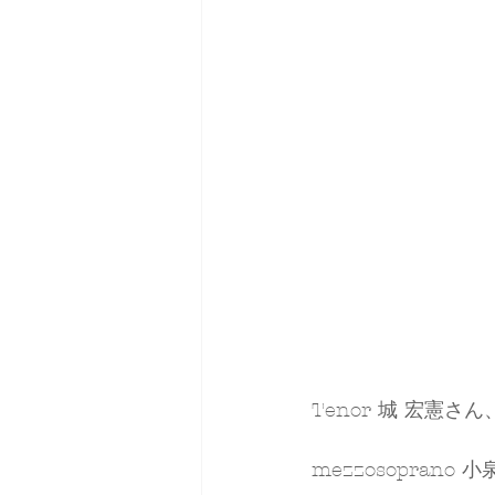
Tenor 城 宏憲さん
mezzosoprano 