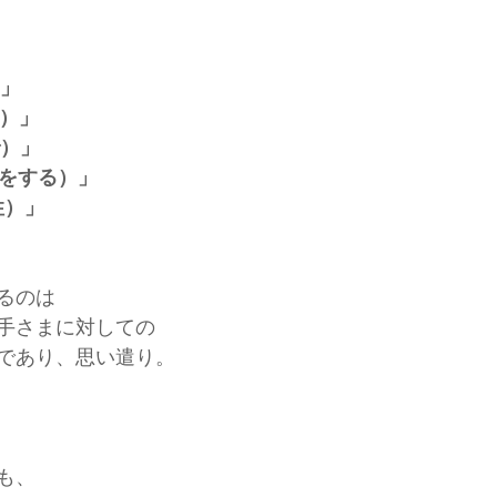
）」
と）」
で）」
（何をする）」
性）」
るのは
手さまに対しての
であり、思い遣り。
も、