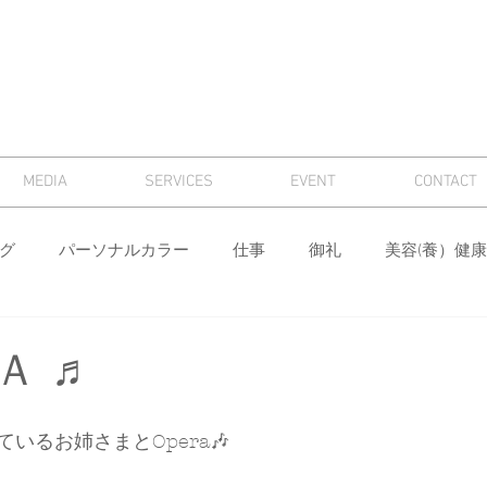
MEDIA
SERVICES
EVENT
CONTACT
グ
パーソナルカラー
仕事
御礼
美容(養）健康
骨格診断
パーソナルカラー診断
芸術
マナー
Ａ ♬
ィング
メンズ
色
ワードローブ分析・計画
身
いるお姉さまとOpera🎶