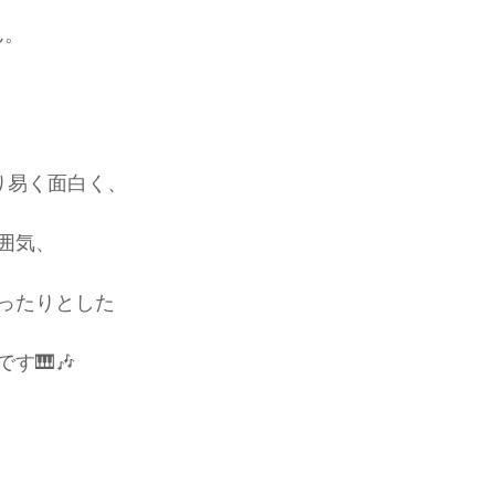
ん。
り易く面白く、
囲気、
ったりとした
🎹🎶 