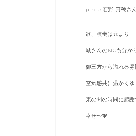
piano 石野 真穂さ
歌、演奏は元より、
城さんのMCも分か
御三方から溢れる雰
空気感共に温かくゆ
束の間の時間に感謝です
幸せ〜💖