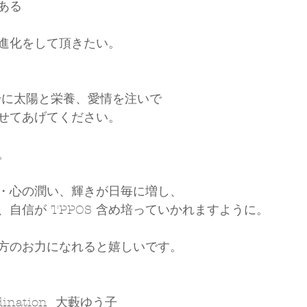
ある
進化をして頂きたい。
身に太陽と栄養、愛情を注いで
せてあげてください。
。
・心の潤い、輝きが日毎に増し、
自信が TPPOS 含め培っていかれますように。
方のお力になれると嬉しいです。
ordination  大藪ゆう子