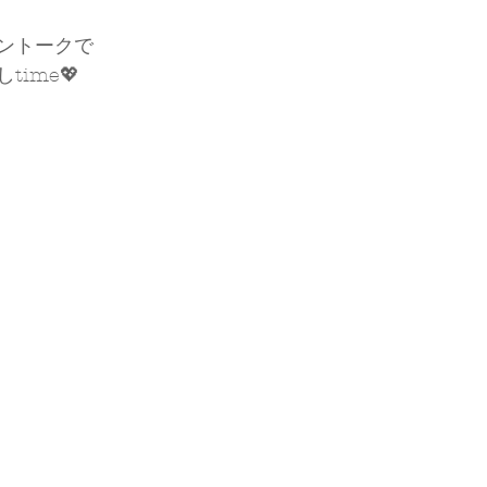
ントークで
ime💖