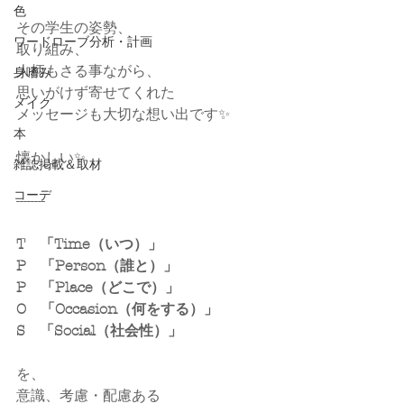
色
その学生の姿勢、
ワードローブ分析・計画
取り組み、
人柄もさる事ながら、
身嗜み
思いがけず寄せてくれた
メイク
メッセージも大切な想い出です✨
本
懐かしい✨
雑誌掲載＆取材
コーデ
​--------
T　「Time（いつ）」
P　「Person（誰と）」
P　「Place（どこで）」
O　「Occasion（何をする）」
S　「Social（社会性）」
を、
意識、考慮・配慮ある