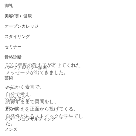
御礼
美容(養）健康
オープンカレッジ
スタイリング
セミナー
骨格診断
2016年度の教え子が寄せてくれた
パーソナルカラー診断
メッセージが出てきました。
芸術
とにかく素直で、
マナー
自分で考え、
ヘアスタイル
納得するまで質問をし、
思い考えを正面から投げてくる、
その他
自発性があるストイックな学生でし
イメージコンサルティング
た。
メンズ