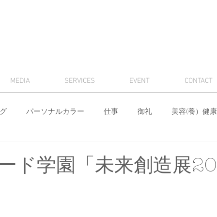
MEDIA
SERVICES
EVENT
CONTACT
グ
パーソナルカラー
仕事
御礼
美容(養）健康
骨格診断
パーソナルカラー診断
芸術
マナー
ード学園「未来創造展20
ィング
メンズ
色
ワードローブ分析・計画
身