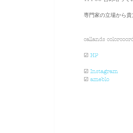
専門家の立場から貴
callands colorco
☑ 
HP
☑ 
Instagram
☑ 
ameblo