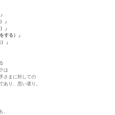
）」
と）」
で）」
（何をする）」
性）」
る
クは
手さまに対しての
であり、思い遣り。
も、