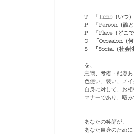
--------
T　「Time（いつ
P　「Person（誰
P　「Place（どこ
O　「Occasion
S　「Social（社会
を、
意識、考慮・配慮あ
色使い、装い、メイ
自身に対して、お相
マナーであり、嗜み
あなたの笑顔が、
あなた自身のために