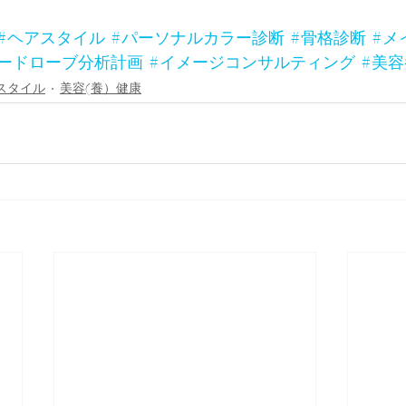
#ヘアスタイル
#パーソナルカラー診断
#骨格診断
#メ
ワードローブ分析計画
#イメージコンサルティング
#美
スタイル
美容(養）健康