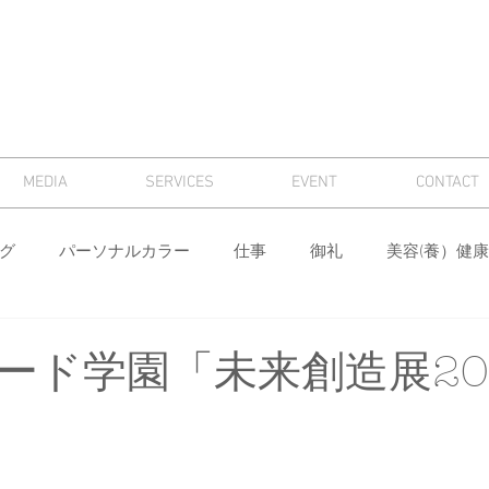
MEDIA
SERVICES
EVENT
CONTACT
グ
パーソナルカラー
仕事
御礼
美容(養）健康
骨格診断
パーソナルカラー診断
芸術
マナー
ード学園「未来創造展20
ィング
メンズ
色
ワードローブ分析・計画
身