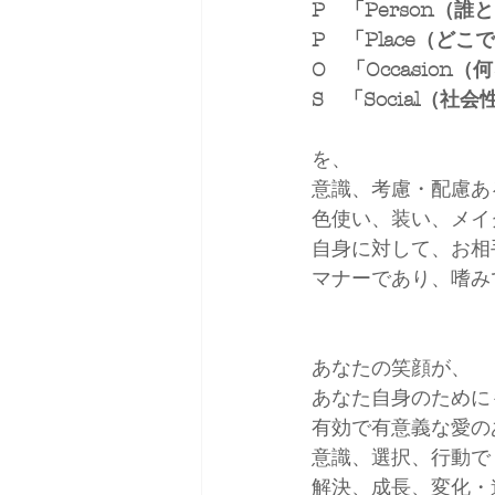
P　「Person（誰
P　「Place（どこ
O　「Occasion
S　「Social（社会
を、
意識、考慮・配慮あ
色使い、装い、メイ
自身に対して、お相
マナーであり、嗜み
あなたの笑顔が、
あなた自身のために
有効で有意義な愛の
意識、選択、行動で
解決、成長、変化・