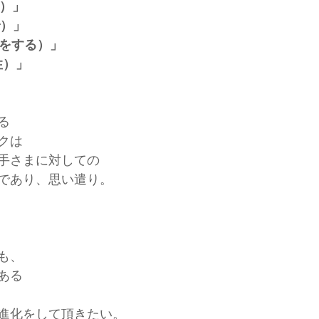
と）」
で）」
（何をする）」
性）」
る
クは
手さまに対しての
であり、思い遣り。
も、
ある
進化をして頂きたい。