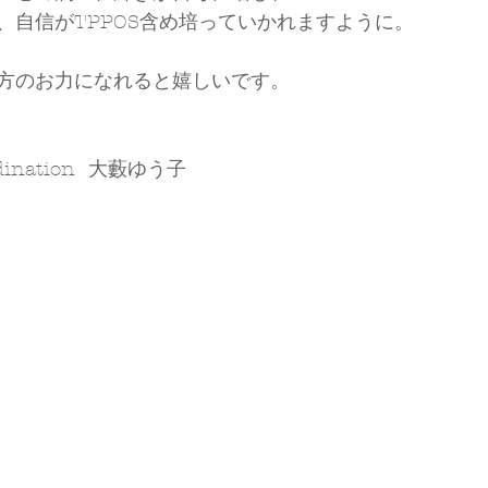
、自信がTPPOS含め培っていかれますように。
方のお力になれると嬉しいです。
ordination  大藪ゆう子