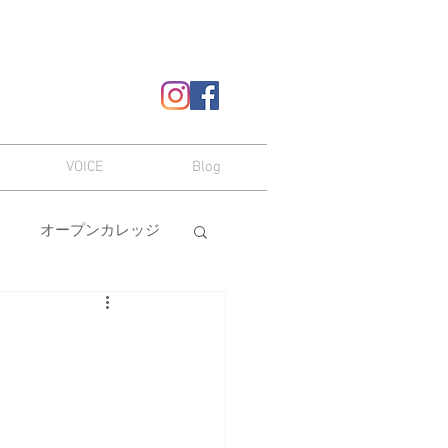
VOICE
Blog
オープンカレッジ
ヘアスタイル
嗜み
メイク
本