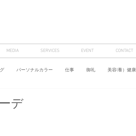
MEDIA
SERVICES
EVENT
CONTACT
グ
パーソナルカラー
仕事
御礼
美容(養）健康
骨格診断
パーソナルカラー診断
芸術
マナー
ーデ
ィング
メンズ
色
ワードローブ分析・計画
身