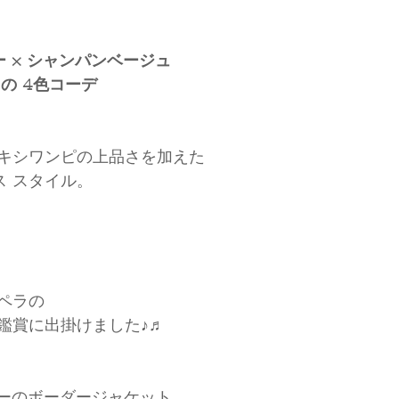
ビー × シャンパンベージュ
 の 4色コーデ
キシワンピの上品さを加えた
ス スタイル。
ペラの
鑑賞に出掛けました♪♬
ビーのボーダージャケット