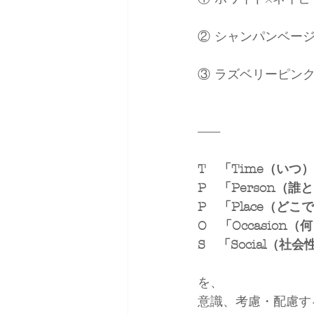
② シャンパンベー
③ ラズベリーピン
--------
T　「Time（いつ
P　「Person（誰
P　「Place（どこ
O　「Occasion
S　「Social（社会
を、
意識、考慮・配慮す