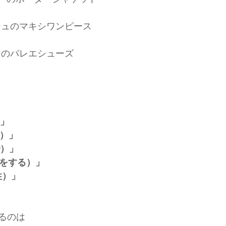
ジュのマキシワンピース
クのバレエシューズ 
）」
と）」
で）」
（何をする）」
性）」
るのは