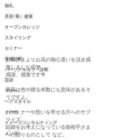
御礼
美容(養）健康
オープンカレッジ
スタイリング
セミナー
骨格診断
お客さまよりお花の御心遣いを頂き感
激しました😍🌹
パーソナルカラー診断
感謝、感激です🌹
芸術
薔薇は色や贈る本数にも意味があるそ
マナー
うですよ。
ヘアスタイル
パートナーや想いを寄せる方へのサプ
その他
ライズ、
イメージコンサルティング
結婚をお考えになっている御相手さま
メンズ
への贈りものとして など、