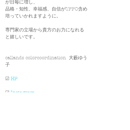
が日毎に増し、
品格・知性、幸福感、自信がTPPO含め
培っていかれますように。
専門家の立場から貴方のお力になれる
と嬉しいです。
callands colorcoordination  大藪ゆう
子
☑ 
HP
☑ 
Instagram
☑ 
ameblo