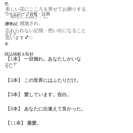
色
美しい花にこころを寄せてお贈りする
ワードローブ分析・計画
「知性と上品さ」に
きっと感激され、
身嗜み
忘れられない記憶・想い出になること
メイク
思います💕✨
本
雑誌掲載＆取材
【1本】 一目惚れ。あなたしかいな
コーデ
い。
【2本】 この世界にはふたりだけ。
【3本】 愛しています。告白。
【5本】 あなたに出逢えて良かった。
【11本】 最愛。