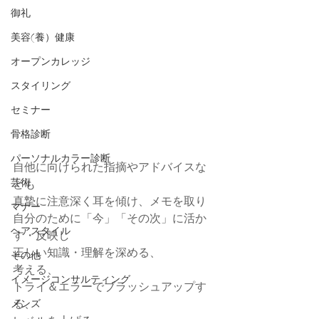
御礼
美容(養）健康
オープンカレッジ
スタイリング
セミナー
骨格診断
パーソナルカラー診断
自他に向けられた指摘やアドバイスな
芸術
ども
真摯に注意深く耳を傾け、メモを取り
マナー
自分のために「今」「その次」に活か
ヘアスタイル
す・反映し
正しい知識・理解を深める、
その他
考える、
イメージコンサルティング
トライ＆エラーでブラッシュアップす
る、
メンズ