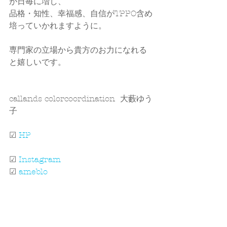
が日毎に増し、
品格・知性、幸福感、自信がTPPO含め
培っていかれますように。
専門家の立場から貴方のお力になれる
と嬉しいです。
callands colorcoordination  大藪ゆう
子
☑ 
HP
☑ 
Instagram
☑ 
ameblo