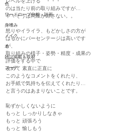
レベルを上げる　・・・
色
のは当たり前の取り組みですが… 
ワードローブ分析・計画
中々そうは問屋が卸さない。。
身嗜み
怒りやイライラ、もどかしさの方が
メイク
はるかにパーセンテージは高いです
が、
本
取り組みの様子・姿勢・精度・成果の
雑誌掲載＆取材
評価をする中で
コーデ
改めて 素直に正直に
このようなコメントをくれたり、
お手紙で気持ちを伝えてくれたり…
と言うのはあまりないことです。
恥ずかしくないように
もっと しっかりしなきゃ
もっと 頑張ろう
もっと 愉しもう