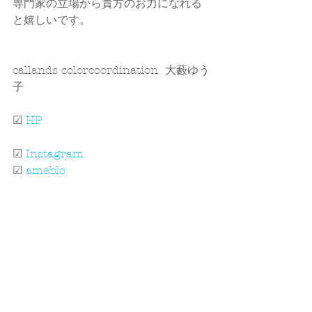
専門家の立場から貴方のお力になれる
と嬉しいです。
callands colorcoordination  大藪ゆう
子
☑ 
HP
☑ 
Instagram
☑ 
ameblo
#パーソナルカラー
#パーソナルスタイ