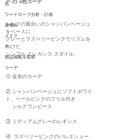
ー の 4色コーデ
色
ワードローブ分析・計画
シルクの風合いのシャンパンベージュ
身嗜み
をベースに
メイク
グレーとラズベリーピンクでリズムを
つけた
本
シンプル エレガンス スタイル。
雑誌掲載＆取材
コーデ
① 金糸のカーデ
② シャンパンベージュにソフトホワイ
ト、ペールピンクのフリル付き
　 シルクワンピース
③ ミディアムグレーのレギンス
④  ラズベリーピンクのバレエシュー