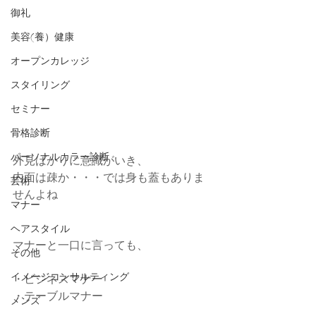
御礼
美容(養）健康
オープンカレッジ
スタイリング
セミナー
骨格診断
パーソナルカラー診断
外見ばかりに意識がいき、
内面は疎か・・・では身も蓋もありま
芸術
せんよね 
マナー
ヘアスタイル
マナーと一口に言っても、
その他
イメージコンサルティング
・ビジネスマナー
・テーブルマナー
メンズ