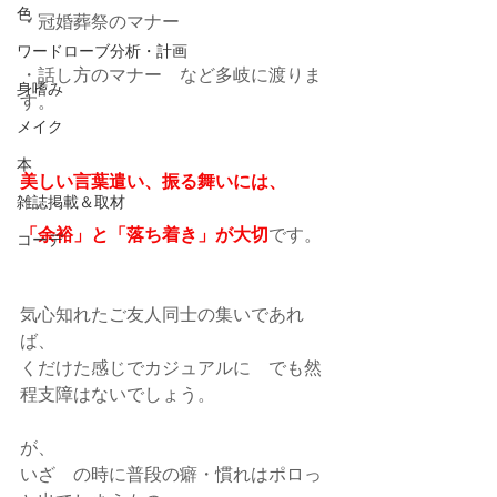
色
・冠婚葬祭のマナー
ワードローブ分析・計画
・話し方のマナー　など多岐に渡りま
身嗜み
す。
メイク
本
美しい言葉遣い、振る舞いには、
雑誌掲載＆取材
「余裕」と「落ち着き」が大切
です。
コーデ
気心知れたご友人同士の集いであれ
ば、
くだけた感じでカジュアルに　でも然
程支障はないでしょう。
が、
いざ　の時に普段の癖・慣れはポロっ