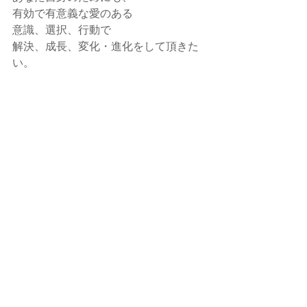
有効で有意義な愛のある
意識、選択、行動で
解決、成長、変化・進化をして頂きた
い。
意識的に
あなたが アナタ自身に太陽と栄養、愛
情を注いで
元気いっぱいに輝かせてあげてくださ
い。
少しずつでも大丈夫。
あなたの内面・外面・心の潤い、輝き
が日毎に増し、
品格・知性、幸福感、自信がTPPO含め
培っていかれますように。