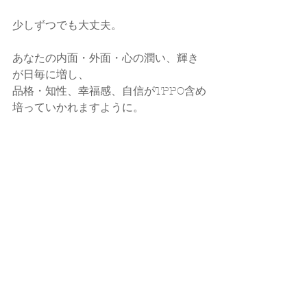
少しずつでも大丈夫。
あなたの内面・外面・心の潤い、輝き
が日毎に増し、
品格・知性、幸福感、自信がTPPO含め
培っていかれますように。
専門家の立場から貴方のお力になれる
と嬉しいです。
callands colorcoordination  大藪ゆう
子
☑ 
HP
☑ 
Instagram