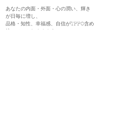
あなたの内面・外面・心の潤い、輝き
が日毎に増し、
品格・知性、幸福感、自信がTPPO含め
培っていかれますように。
専門家の立場から私がお力になれるの
なら幸いです。
callands colorcoordination  大藪ゆう
子
コンサルティング、セミナー、講演 そ
の他 