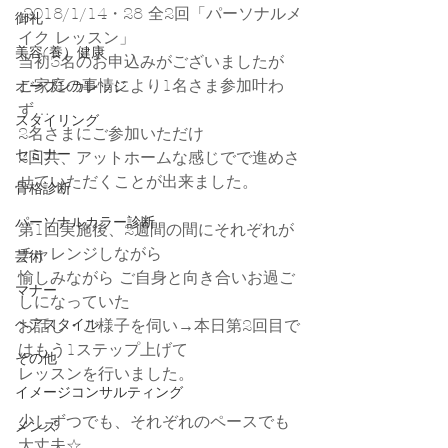
 2018/1/14・28 全2回「パーソナルメ
御礼
イク レッスン」
美容(養）健康
当初3名のお申込みがございましたが
ご家庭の事情により1名さま参加叶わ
オープンカレッジ
ず…
スタイリング
2名さまにご参加いただけ
セミナー
2回共、アットホームな感じでで進めさ
せていただくことが出来ました。
骨格診断
パーソナルカラー診断
第1回実施後、2週間の間にそれぞれが
チャレンジしながら
芸術
愉しみながら ご自身と向き合いお過ご
マナー
しになっていた
ヘアスタイル
お話し・ご様子を伺い→本日第2回目で
はもう1ステップ上げて
その他
レッスンを行いました。
イメージコンサルティング
少しずつでも、それぞれのペースでも
メンズ
大丈夫☆