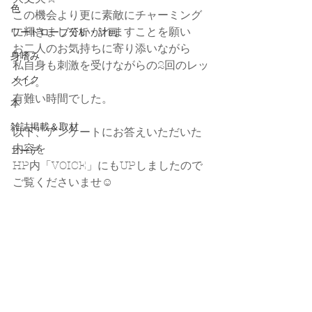
色
この機会より更に素敵にチャーミング
に輝きましていかれますことを願い
ワードローブ分析・計画
お二人のお気持ちに寄り添いながら
身嗜み
私自身も刺激を受けながらの2回のレッ
メイク
スン。
有難い時間でした。
本
雑誌掲載＆取材
以下、アンケートにお答えいただいた
内容を
コーデ
HP内「VOICE」にもUPしましたので
ご覧くださいませ☺