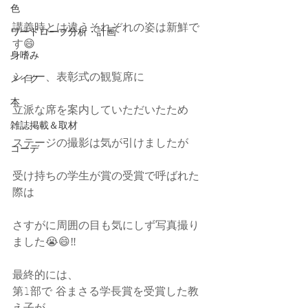
色
講義時とは違うそれぞれの姿は新鮮で
ワードローブ分析・計画
す😄
身嗜み
ショー、表彰式の観覧席に
メイク
本
立派な席を案内していただいたため
雑誌掲載＆取材
ステージの撮影は気が引けましたが
コーデ
受け持ちの学生が賞の受賞で呼ばれた
際は
さすがに周囲の目も気にしず写真撮り
ました😭😄‼︎
最終的には、
第1部で 谷まさる学長賞を受賞した教
え子が