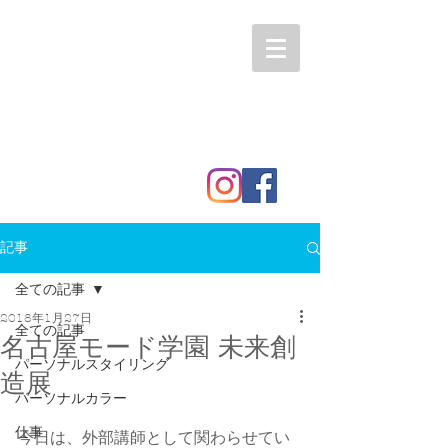
記事
全ての記事
2018年1月27日
全ての記事
名古屋モード学園 未来創
パーソナルスタイリング
造展
パーソナルカラー
仕事
今日は、外部講師として関わらせてい