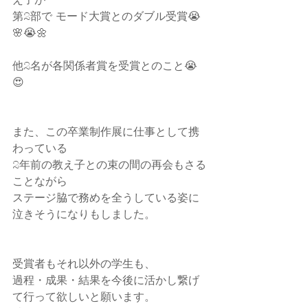
第2部で モード大賞とのダブル受賞😭
🌸😭🌼
他2名が各関係者賞を受賞とのこと😭
😍
また、この卒業制作展に仕事として携
わっている
2年前の教え子との束の間の再会もさる
ことながら
ステージ脇で務めを全うしている姿に
泣きそうになりもしました。
受賞者もそれ以外の学生も、
過程・成果・結果を今後に活かし繋げ
て行って欲しいと願います。