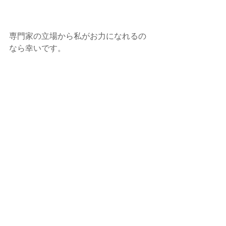
専門家の立場から私がお力になれるの
なら幸いです。
callands colorcoordination  大藪ゆう
子
コンサルティング、セミナー、講演 そ
の他 
★
サービスメニューは  コチラ
★ お申込み・お問い合わせは   コチラ