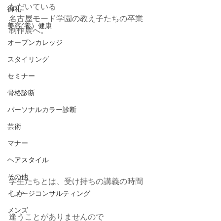
ただいている
御礼
名古屋モード学園の教え子たちの卒業
美容(養）健康
制作展へ。
オープンカレッジ
スタイリング
セミナー
骨格診断
パーソナルカラー診断
芸術
マナー
ヘアスタイル
その他
学生たちとは、受け持ちの講義の時間
しか
イメージコンサルティング
メンズ
逢うことがありませんので