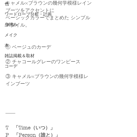
キャメル×ブラウンの幾何学模様レイン
色
ブーツをアクセントに
ワードローブ分析・計画
ベーシックカラーでまとめた シンプル 
身嗜み
スタイル。
メイク
本
① ベージュのカーデ
雑誌掲載＆取材
② チャコールグレーのワンピース
コーデ
③ キャメル×ブラウンの幾何学模様レ
インブーツ　
--------
T　「Time（いつ）」
P　「Person（誰と）」