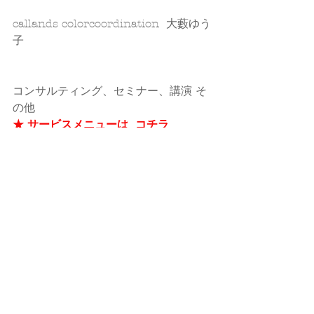
callands colorcoordination  大藪ゆう
子
コンサルティング、セミナー、講演 そ
の他 
★
サービスメニューは  コチラ
★ お申込み・お問い合わせは   コチラ
#パーソナルカラー
#パーソナルスタイ
リング
#スタイリング
#コーデ
パーソナルカラー
パーソナルスタイリング
スタイリング