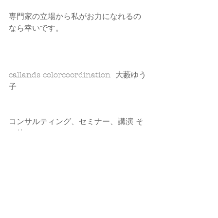
専門家の立場から私がお力になれるの
なら幸いです。
callands colorcoordination  大藪ゆう
子
コンサルティング、セミナー、講演 そ
の他 
★
サービスメニューは  コチラ
★ お申込み・お問い合わせは   コチラ
#パーソナルカラー
#パーソナルスタイ
リング
#スタイリング
#コーデ