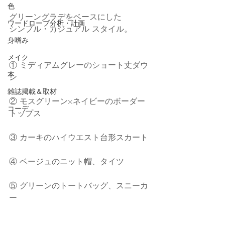
色
グリーングラデをベースにした
ワードローブ分析・計画
シンプル・カジュアル スタイル。
身嗜み
メイク
① ミディアムグレーのショート丈ダウ
本
ン
雑誌掲載＆取材
② モスグリーン×ネイビーのボーダー
コーデ
トップス
③ カーキのハイウエスト台形スカート
④ ベージュのニット帽、タイツ　
⑤ グリーンのトートバッグ、スニーカ
ー