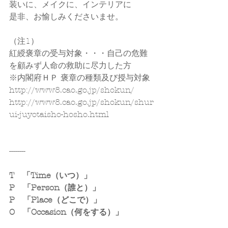
装いに、メイクに、インテリアに
是非、お愉しみくださいませ。
（注1）
紅綬褒章の受与対象・・・自己の危難
を顧みず人命の救助に尽力した方
※内閣府ＨＰ 褒章の種類及び授与対象
http://www8.cao.go.jp/shokun/
http://www8.cao.go.jp/shokun/shur
ui-juyotaisho-hosho.html
--------
T　「Time（いつ）」
P　「Person（誰と）」
P　「Place（どこで）」
O　「Occasion（何をする）」