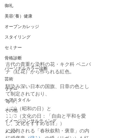
御礼
美容(養）健康
オープンカレッジ
スタイリング
セミナー
骨格診断
古代の貴重な染料の花・キク科 ベニバ
パーソナルカラー診断
ナ（紅花）から作られる紅色。
芸術
馴染み深い日本の国旗、日章の色とし
マナー
て制定されており、
ヘアスタイル
毎年、
4/29（昭和の日）と
その他
11/3（文化の日：「自由と平和を愛
イメージコンサルティング
し、文化をすすめる日」）
に授与される「春秋叙勲・褒章」の内
メンズ