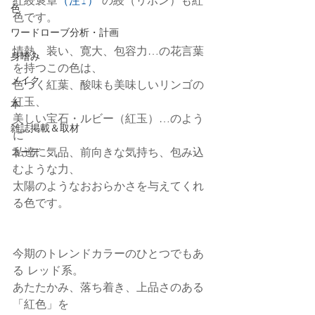
紅綬褒章
（注1）
 の綬（リボン）も紅
色
色です。
ワードローブ分析・計画
情熱、装い、寛大、包容力…の花言葉
身嗜み
を持つこの色は、
メイク
色づく紅葉、酸味も美味しいリンゴの
紅玉、
本
美しい宝石・ルビー（紅玉）…のよう
雑誌掲載＆取材
に
私達に気品、前向きな気持ち、包み込
コーデ
むような力、
太陽のようなおおらかさを与えてくれ
る色です。
今期のトレンドカラーのひとつでもあ
る レッド系。
あたたかみ、落ち着き、上品さのある
「紅色」を