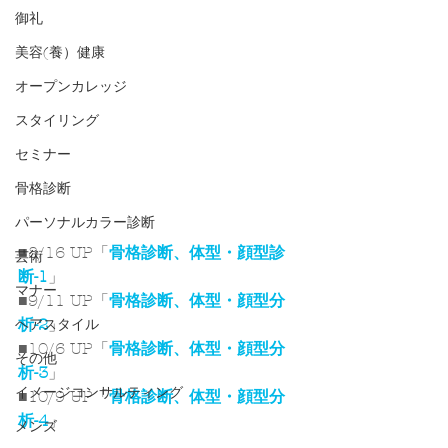
御礼
美容(養）健康
オープンカレッジ
スタイリング
セミナー
骨格診断
パーソナルカラー診断
■8/16 UP「
骨格診断、体型・顔型診
芸術
断-1
」
マナー
■9/11 UP「
骨格診断、体型・顔型分
析-2
」
ヘアスタイル
■10/6 UP「
骨格診断、体型・顔型分
その他
析-3
」
イメージコンサルティング
■10/9 UP「
骨格診断、体型・顔型分
析-4
」
メンズ