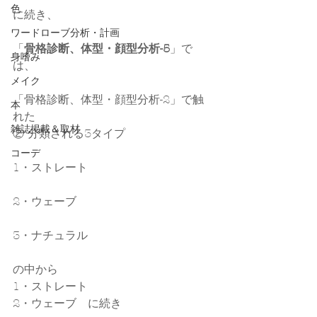
色
に続き、
ワードローブ分析・計画
「
骨格診断、体型・顔型分析-5
」で
身嗜み
は、
メイク
「骨格診断、体型・顔型分析-2」で触
本
れた
雑誌掲載＆取材
② 分類される3タイプ
コーデ
1・ストレート
2・ウェーブ
3・ナチュラル
の中から
1・ストレート
2・ウェーブ　に続き