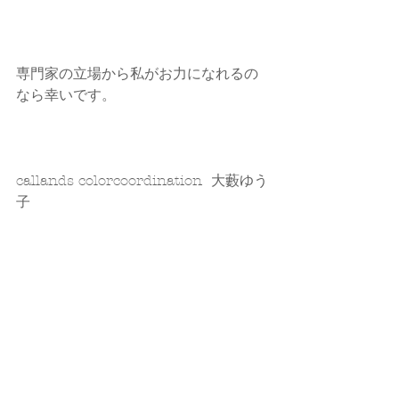
専門家の立場から私がお力になれるの
なら幸いです。
callands colorcoordination  大藪ゆう
子
コンサルティング、セミナー、講演 そ
の他 
★
サービスメニューは  コチラ
★ お申込み・お問い合わせは   コチラ