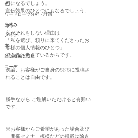
料になるでしょう。
色
宣伝効果のひとつにもなるでしょう。
ワードローブ分析・計画
身嗜み
が、
私がそれをしない理由は
メイク
「私を選び、頼りに来てくださったお
本
客様の個人情報のひとつ」
であると考えているからです。
雑誌掲載＆取材
コーデ
勿論、お客様がご自身のSNSに投稿さ
れることは自由です。
勝手ながら ご理解いただけると有難い
です。
※お客様からご希望があった場合及び
　開催セミナ―模様などの掲載は除き