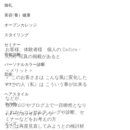
御礼
美容(養）健康
オープンカレッジ
スタイリング
セミナー
お客様、体験者様　個人の Before・
骨格診断
After 写真の掲載があると
パーソナルカラー診断
＜メリット＞
芸術
✓ このお客さまは こんな風に変化した
✓ この人（私）は こういう事が出来る
マナー
ヘアスタイル
などが、
その他
当方のHPやブログ上で一目瞭然となり
これからコンサルティングや診断、セ
イメージコンサルティング
ミナーなどをお考えの方
メンズ
または再度見直してみようとの検討材