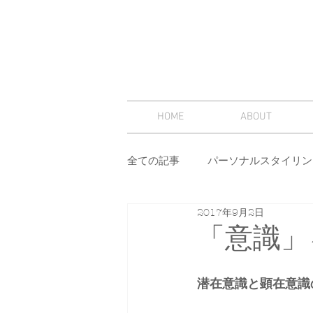
HOME
ABOUT
全ての記事
パーソナルスタイリン
2017年9月2日
スタイリング
セミナー
「意識」
その他
イメージコンサルテ
潜在意識と顕在意識の活