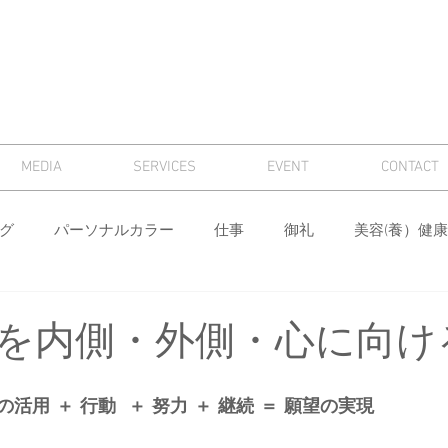
MEDIA
SERVICES
EVENT
CONTACT
グ
パーソナルカラー
仕事
御礼
美容(養）健康
骨格診断
パーソナルカラー診断
芸術
マナー
を内側・外側・心に向け
ィング
メンズ
色
ワードローブ分析・計画
身
用 ＋ 行動  ＋ 努力 ＋ 継続 ＝ 願望の実現