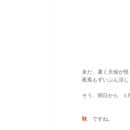
雑誌掲載＆取材
コーデ
未だ、暑く天候が怪
夜風もずいぶん涼し
そう、明日から　9
秋　
ですね。