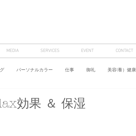
MEDIA
SERVICES
EVENT
CONTACT
グ
パーソナルカラー
仕事
御礼
美容(養）健康
骨格診断
パーソナルカラー診断
芸術
マナー
lax効果 ＆ 保湿
ィング
メンズ
色
ワードローブ分析・計画
身