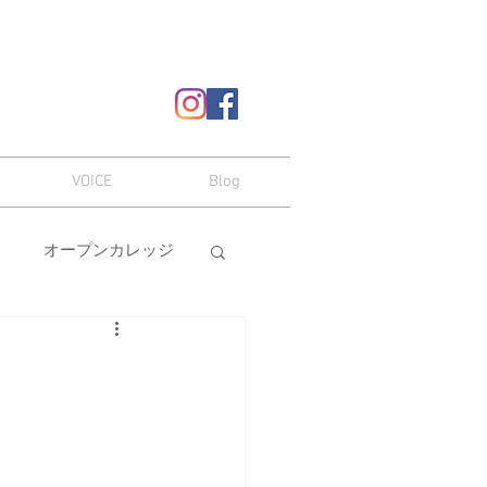
VOICE
Blog
オープンカレッジ
ヘアスタイル
嗜み
メイク
本