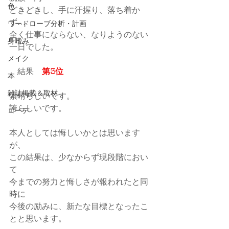
色
どきどきし、手に汗握り、落ち着か
ず…
ワードローブ分析・計画
全く仕事にならない、なりようのない
身嗜み
一日でした。
メイク
　結果　
第3位　
本
雑誌掲載＆取材
素晴らしいです。
誇らしいです。
コーデ
本人としては悔しいかとは思います
が、
この結果は、少なからず現段階におい
て
今までの努力と悔しさが報われたと同
時に
今後の励みに、新たな目標となったこ
とと思います。