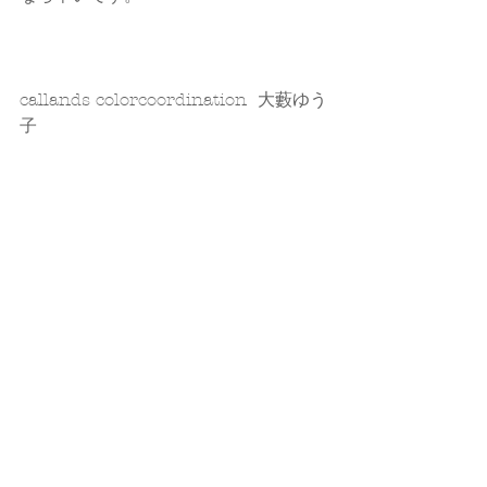
callands colorcoordination  大藪ゆう
子
コンサルティング、セミナー、講演 そ
の他 
★
サービスメニューは  コチラ
★ お申込み・お問い合わせは   コチラ
#その他
その他