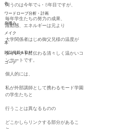
色
伺うのは今年で4・5年目ですが、
ワードローブ分析・計画
毎年学生たちの努力の成果、
身嗜み
躍動感、エネルギーは元より
メイク
大学関係者はじめ御父兄様の温度が
本
雑誌掲載＆取材
ダイレクトに伝わる清々しく温かいコ
ンサートです。
コーデ
個人的には、
私が外部講師として携わるモード学園
の学生たちと
行うことは異なるものの
どこかしらリンクする部分があるこ