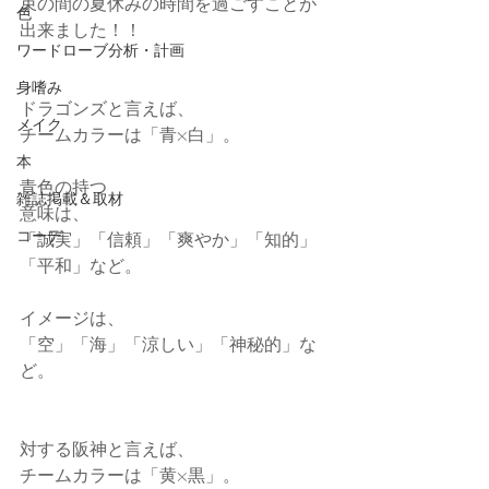
束の間の夏休みの時間を過ごすことが
色
出来ました！！
ワードローブ分析・計画
身嗜み
ドラゴンズと言えば、
メイク
チームカラーは「青×白」。
本
青色の持つ
雑誌掲載＆取材
意味は、
コーデ
「誠実」「信頼」「爽やか」「知的」
「平和」など。
イメージは、
「空」「海」「涼しい」「神秘的」な
ど。
対する阪神と言えば、
チームカラーは「黄×黒」。