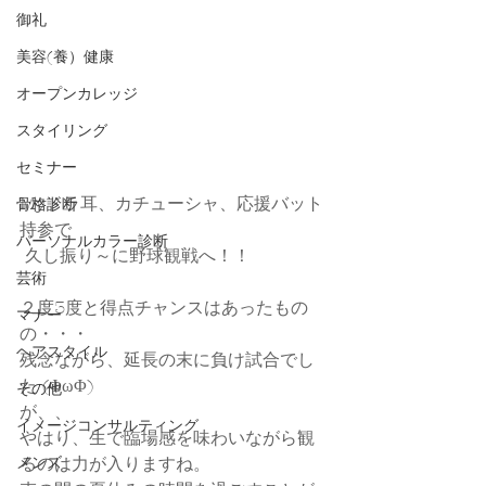
御礼
美容(養）健康
オープンカレッジ
スタイリング
セミナー
Myドラ耳、カチューシャ、応援バット
骨格診断
持参で
パーソナルカラー診断
 久し振り～に野球観戦へ！！
芸術
２度3度と得点チャンスはあったもの
マナー
の・・・
ヘアスタイル
残念ながら、延長の末に負け試合でし
た (ΦωΦ)
その他
が、、
イメージコンサルティング
やはり、生で臨場感を味わいながら観
るのは力が入りますね。
メンズ