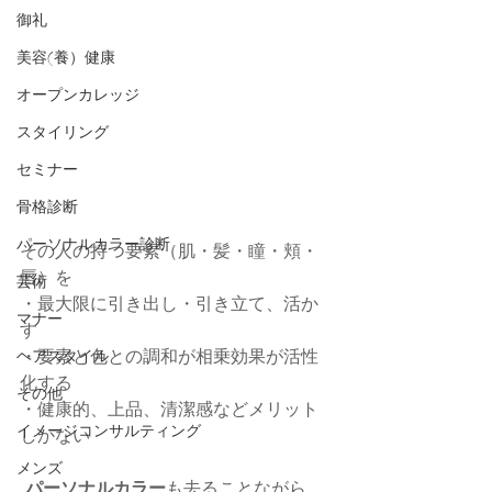
御礼
美容(養）健康
オープンカレッジ
スタイリング
セミナー
骨格診断
パーソナルカラー診断
その人の持つ要素（肌・髪・瞳・頬・
唇）を
芸術
・最大限に引き出し・引き立て、活か
マナー
す
・要素と色との調和が相乗効果が活性
ヘアスタイル
化する
その他
・健康的、上品、清潔感などメリット
イメージコンサルティング
しかない
メンズ
パーソナルカラー
も去ることながら、