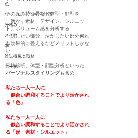
色
その人の持つ骨格・体型・顔型を
ワードローブ分析・計画
・活かす素材、デザイン、シルエッ
身嗜み
ト、ボリューム感を分析する
メイク
・隠したい部分、活かしたい部分何れ
も効果的に整えるなどメリットしかな
本
い
雑誌掲載＆取材
骨格診断、体型・顔型分析といった
コーデ
パーソナルスタイリング
も含め
私たち一人一人に
　似合い調和することでより活かされ
る「色」
私たち一人一人に
　似合い調和することでより活かされ
る「形・素材・シルエット」